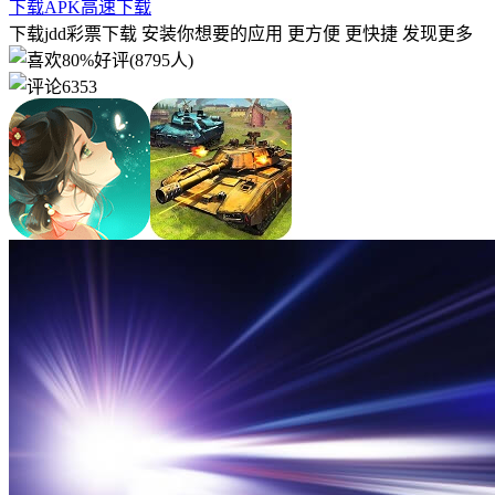
下载APK
高速下载
下载jdd彩票下载 安装你想要的应用 更方便 更快捷 发现更多
80%好评(8795人)
6353