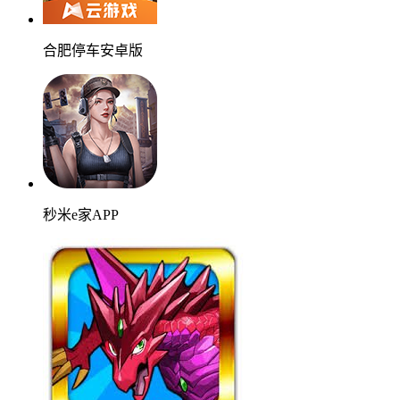
合肥停车安卓版
秒米e家APP