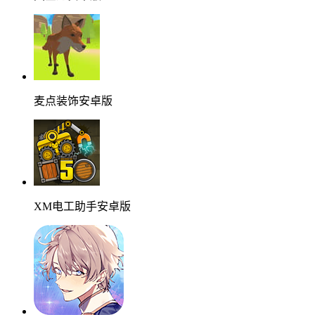
麦点装饰安卓版
XM电工助手安卓版