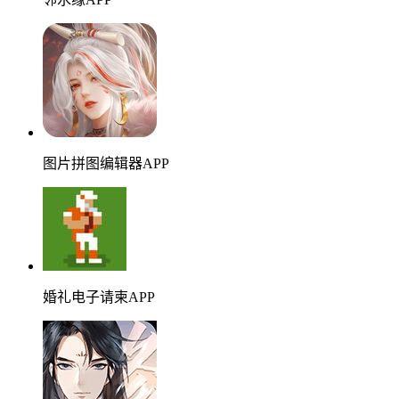
图片拼图编辑器APP
婚礼电子请柬APP