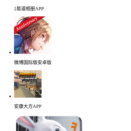
2易道相册APP
微博国际版安卓版
安康大方APP