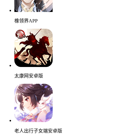
橡领界APP
太康网安卓版
老人出行子女端安卓版