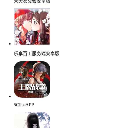
天天农交会安卓版
乐享百工服务端安卓版
5ClipsAPP