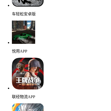
车轻松安卓版
悦用APP
联经物流APP