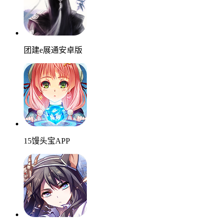
团建e展通安卓版
15馒头宝APP