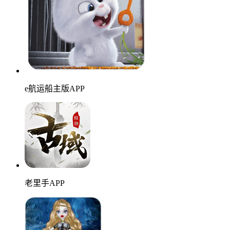
e航运船主版APP
老里手APP