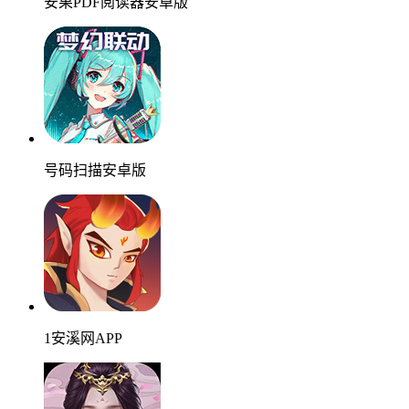
安果PDF阅读器安卓版
号码扫描安卓版
1安溪网APP