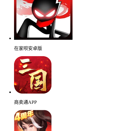
在家呗安卓版
商卖通APP