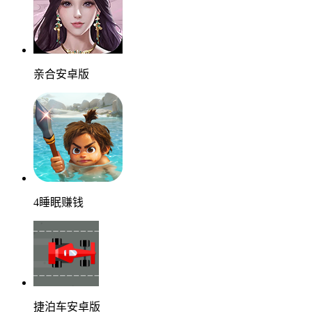
亲合安卓版
4睡眠赚钱
捷泊车安卓版