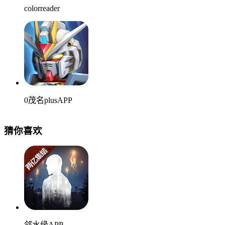
colorreader
0茂名plusAPP
猜你喜欢
邻水缘APP