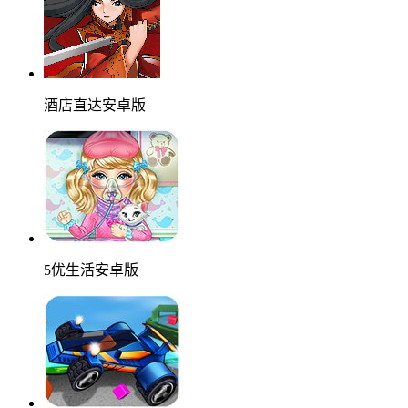
酒店直达安卓版
5优生活安卓版