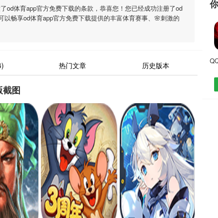
od体育app官方免费下载的条款，恭喜您！您已经成功注册了od
可以畅享od体育app官方免费下载提供的丰富体育赛事、🌸刺激的
)
热门文章
历史版本
版截图