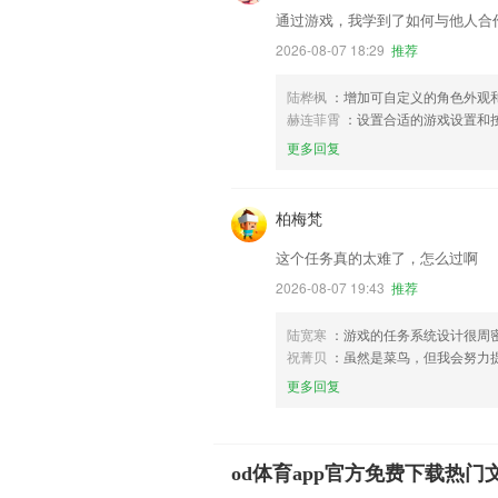
通过游戏，我学到了如何与他人合
2026-08-07 18:29
推荐
陆桦枫
：增加可自定义的角色外观
赫连菲霄
：设置合适的游戏设置和
更多回复
柏梅梵
这个任务真的太难了，怎么过啊
2026-08-07 19:43
推荐
陆宽寒
：游戏的任务系统设计很周
祝菁贝
：虽然是菜鸟，但我会努力
更多回复
od体育app官方免费下载热门