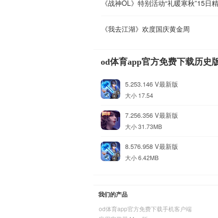
《战神OL》特别活动“礼暖寒秋”15日
《我去江湖》欢度国庆黄金周
od体育app官方免费下载历史
5.253.146 V最新版
大小 17.54
7.256.356 V最新版
大小 31.73MB
8.576.958 V最新版
大小 6.42MB
我们的产品
od体育app官方免费下载手机客户端