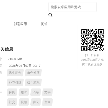
创意应用
问答
相关信息
扫一扫安装
小
746.80MB
od体育app官方免
费下载发现更多
间
2026年08月07日 20:17
类
逃生动作
角色扮演
扑克棋牌
格斗游戏
AG
休闲
趣味
消除
文字
社交
视频
聊天
空间