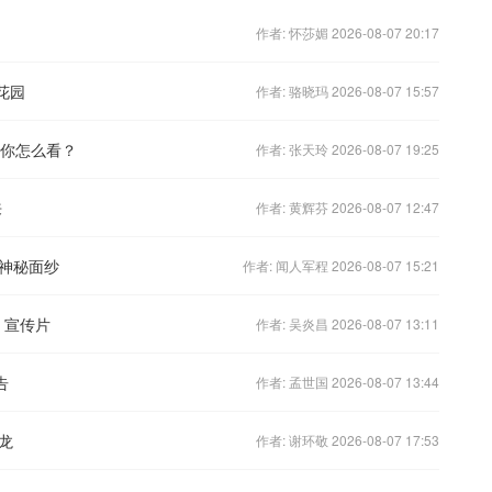
作者: 怀莎媚 2026-08-07 20:17
花园
作者: 骆晓玛 2026-08-07 15:57
护你怎么看？
作者: 张天玲 2026-08-07 19:25
来
作者: 黄辉芬 2026-08-07 12:47
神秘面纱
作者: 闻人军程 2026-08-07 15:21
》宣传片
作者: 吴炎昌 2026-08-07 13:11
告
作者: 孟世国 2026-08-07 13:44
龙
作者: 谢环敬 2026-08-07 17:53