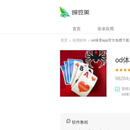
od体育app官方免
首页
安卓应用
首页
>
应用软件
>
od体育app官方免费下载
od
98264
需优
od
软件教程