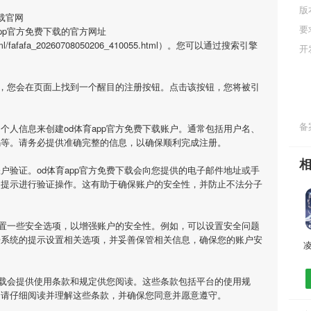
版
载官网
要
pp官方免费下载的官方网址
a/html/fafafa_20260708050206_410055.html）。您可以通过搜索引擎
开
官网，您会在页面上找到一个醒目的注册按钮。点击该按钮，您将被引
备案
个人信息来创建od体育app官方免费下载账户。通常包括用户名、
号码等。请务必提供准确完整的信息，以确保顺利完成注册。
户验证。od体育app官方免费下载会向您提供的电子邮件地址或手
照提示进行验证操作。这有助于确保账户的安全性，并防止不法分子
您设置一些安全选项，以增强账户的安全性。例如，可以设置安全问题
据系统的提示设置相关选项，并妥善保管相关信息，确保您的账户安
费下载会提供使用条款和规定供您阅读。这些条款包括平台的使用规
，请仔细阅读并理解这些条款，并确保您同意并愿意遵守。