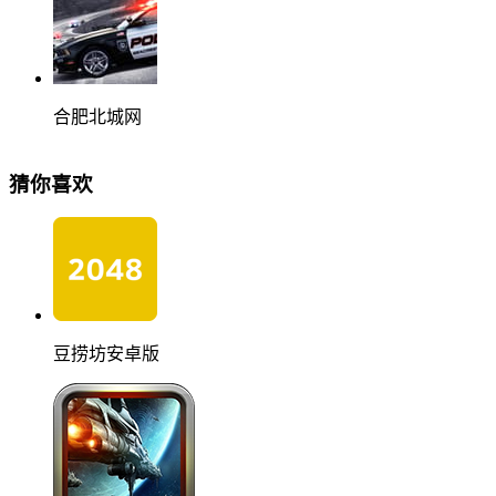
合肥北城网
猜你喜欢
豆捞坊安卓版