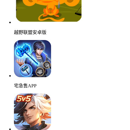
越野联盟安卓版
宅急售APP