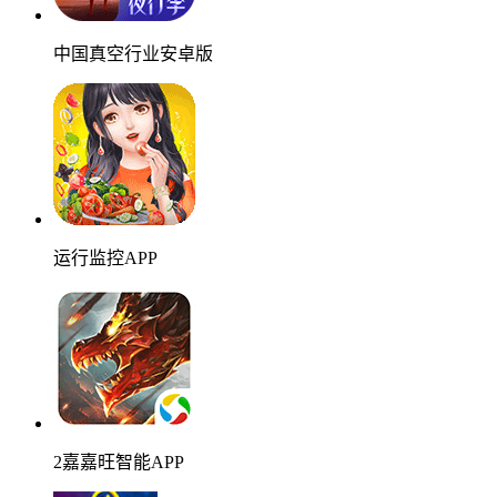
中国真空行业安卓版
运行监控APP
2嘉嘉旺智能APP