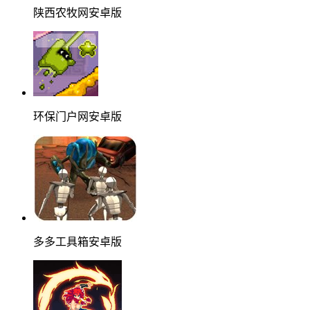
陕西农牧网安卓版
环保门户网安卓版
多多工具箱安卓版