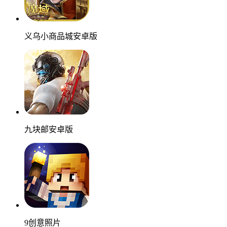
义乌小商品城安卓版
九块邮安卓版
9创意照片