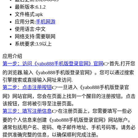
最新版本:
6.1.2
文件格式:
apk
应用分类:
手机网游
使用语言:
中文
网络支持:
需要联网
系统要求:
3.9以上
应用介绍
第一步：访问《yabo888手机版登录官网》官网
👉首先,打开您
的浏览器,输入《yabo888手机版登录官网》。您可以通过搜索
引擎搜索或直接输入网址来访问.
第二步：点击注册按钮
👉一旦进入《yabo888手机版登录官
网》网站官网，您会在页面上找到一个醒目的注册按钮。点击
该按钮，您将被引导至注册页面。
第三步：填写注册信息
👉在注册页面上，您需要填写一些必
要的个人信息来创建《yabo888手机版登录官网》网站账户。
通常包括用户名、密码、电子邮件地址、手机号码等。请务必
提供准确完整的信息，以确保顺利完成注册。