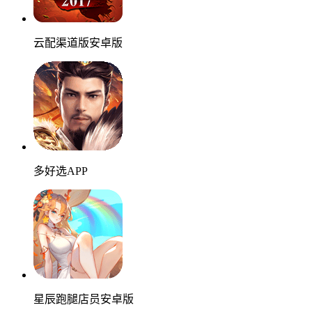
云配渠道版安卓版
多好选APP
星辰跑腿店员安卓版