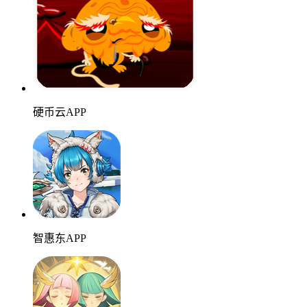
硬币云APP
智惠东APP