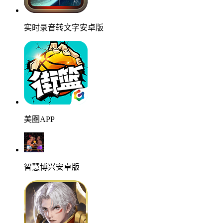
实时录音转文字安卓版
美圏APP
智慧博兴安卓版