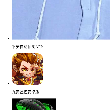
平安自动抽奖APP
九安监控安卓版