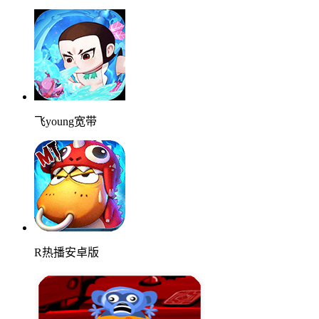
飞young宽带
R热播安卓版