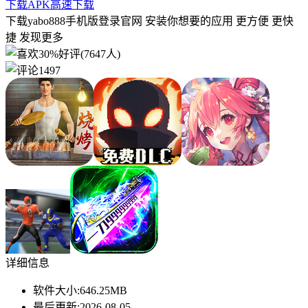
下载APK
高速下载
下载yabo888手机版登录官网 安装你想要的应用 更方便 更快
捷 发现更多
30%好评(7647人)
1497
详细信息
软件大小:
646.25MB
最后更新:
2026-08-05