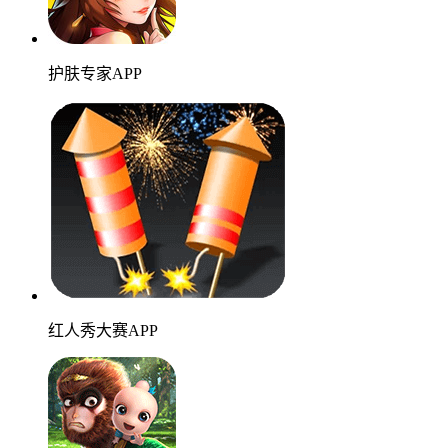
护肤专家APP
红人秀大赛APP