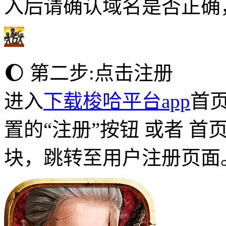
入后请确认域名是否正确
🌔 第二步:点击注册
进入
下载梭哈平台app
首
置的“注册”按钮 或者 首
块，跳转至用户注册页面