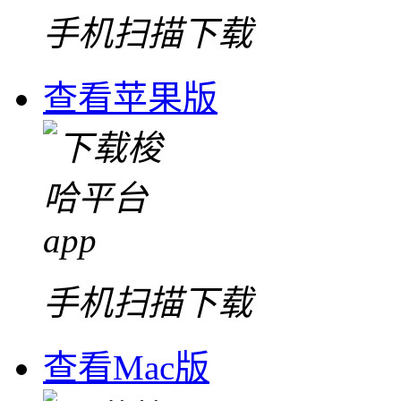
手机扫描下载
查看苹果版
手机扫描下载
查看Mac版