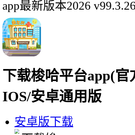
app最新版本2026 v99.3
下载梭哈平台app(官
IOS/安卓通用版
安卓版下载