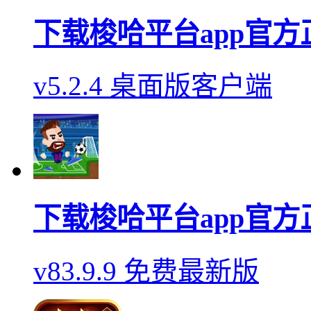
下载梭哈平台app官方
v5.2.4 桌面版客户端
下载梭哈平台app官方
v83.9.9 免费最新版