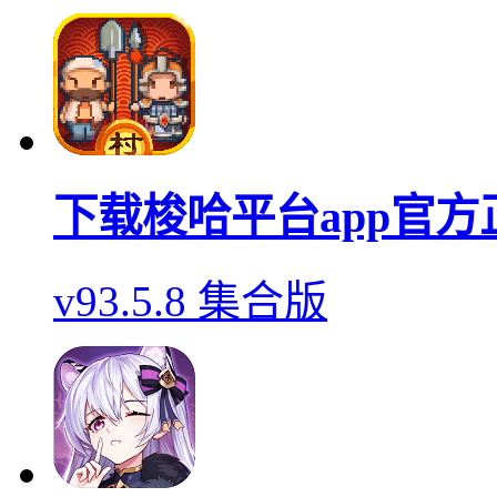
下载梭哈平台app官方
v93.5.8 集合版