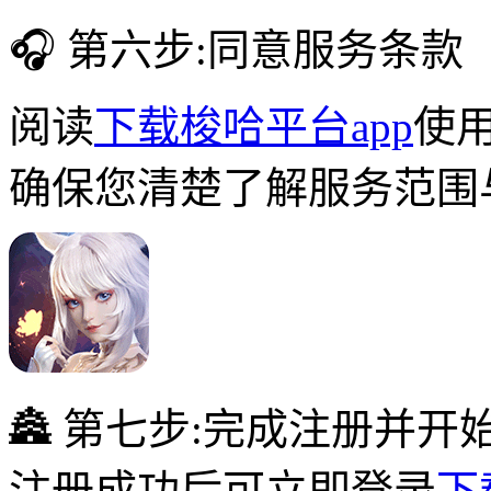
🎧 第六步:同意服务条款
阅读
下载梭哈平台app
使
确保您清楚了解服务范围
🏯 第七步:完成注册并开
注册成功后可立即登录
下