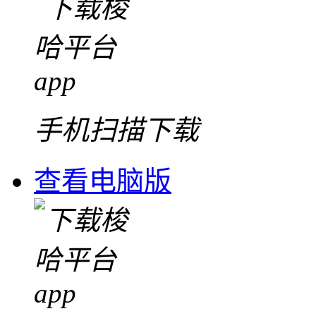
手机扫描下载
查看电脑版