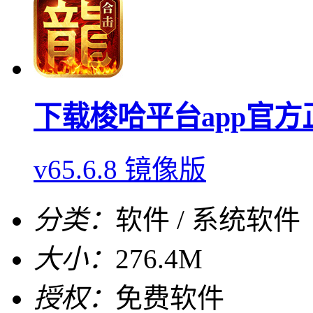
下载梭哈平台app官方
v65.6.8 镜像版
分类：
软件 / 系统软件
大小：
276.4M
授权：
免费软件