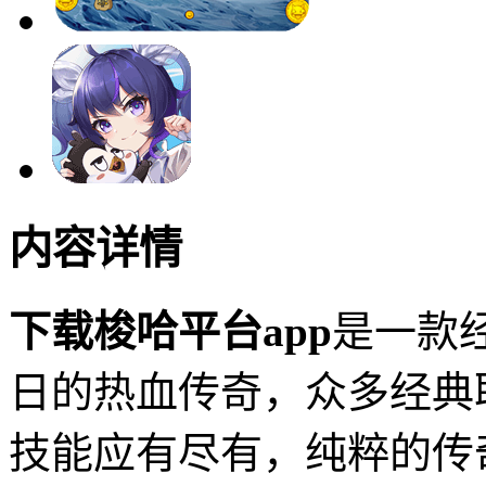
内容详情
下载梭哈平台app
是一款
日的热血传奇，众多经典
技能应有尽有，纯粹的传