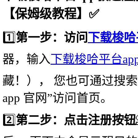
【保姆级教程】✅
1️⃣
第一步：访问
下载梭哈
器，输入
下载梭哈平台ap
藏！）， 您也可通过搜
app 官网”访问首页。
2️⃣
第二步：点击注册按钮