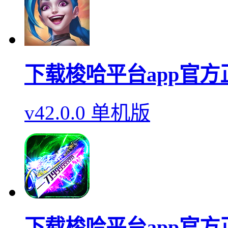
下载梭哈平台app官方
v42.0.0 单机版
下载梭哈平台app官方