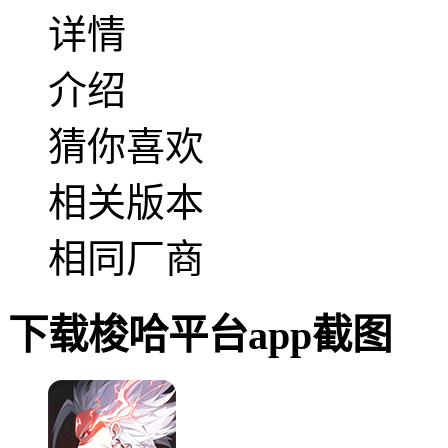
详情
介绍
猜你喜欢
相关版本
相同厂商
下载梭哈平台app截图