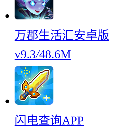
万郡生活汇安卓版
v9.3
/
48.6M
闪电查询APP