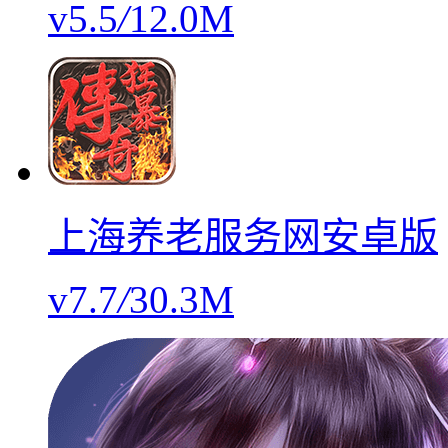
v5.5
/
12.0M
上海养老服务网安卓版
v7.7
/
30.3M