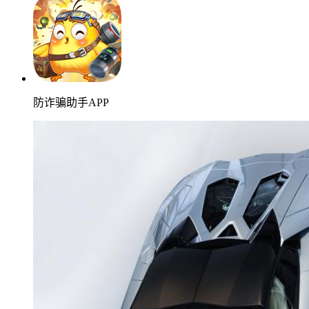
防诈骗助手APP