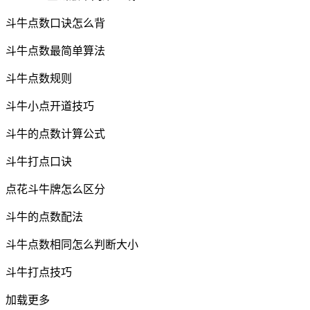
斗牛点数口诀怎么背
斗牛点数最简单算法
斗牛点数规则
斗牛小点开道技巧
斗牛的点数计算公式
斗牛打点口诀
点花斗牛牌怎么区分
斗牛的点数配法
斗牛点数相同怎么判断大小
斗牛打点技巧
加载更多