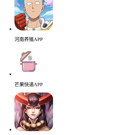
河南养殖APP
芒果快递APP