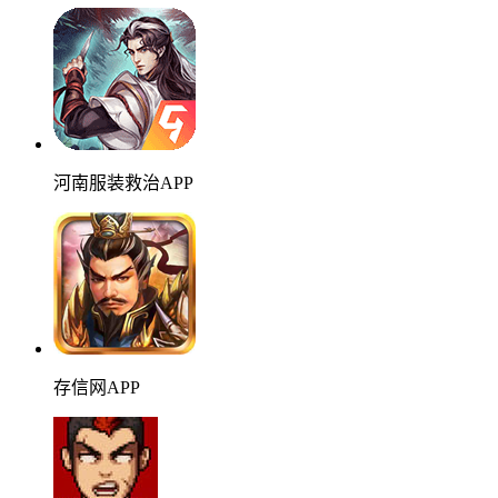
河南服装救治APP
存信网APP