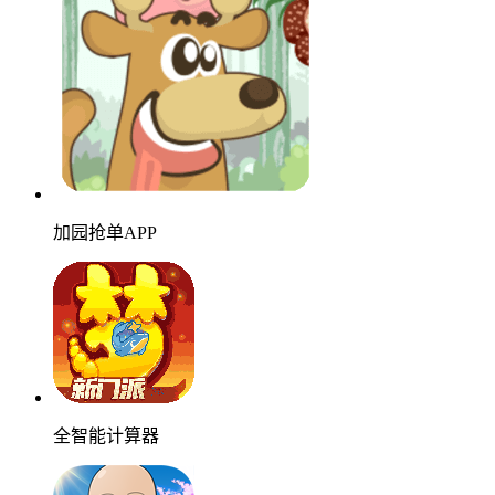
加园抢单APP
全智能计算器