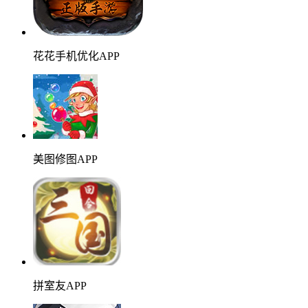
花花手机优化APP
美图修图APP
拼室友APP