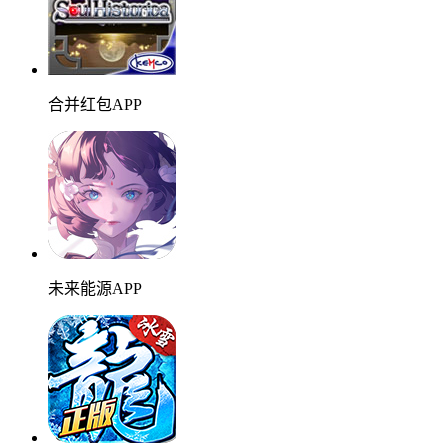
合并红包APP
未来能源APP