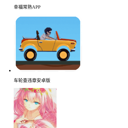
幸福常熟APP
车轮查违章安卓版