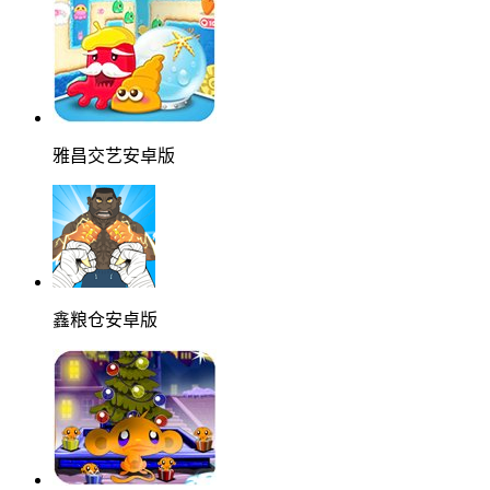
雅昌交艺安卓版
鑫粮仓安卓版