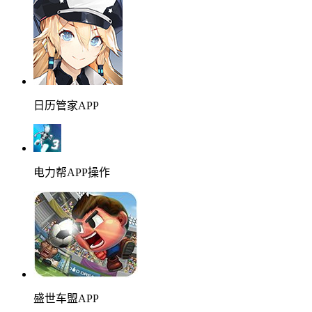
日历管家APP
电力帮APP操作
盛世车盟APP