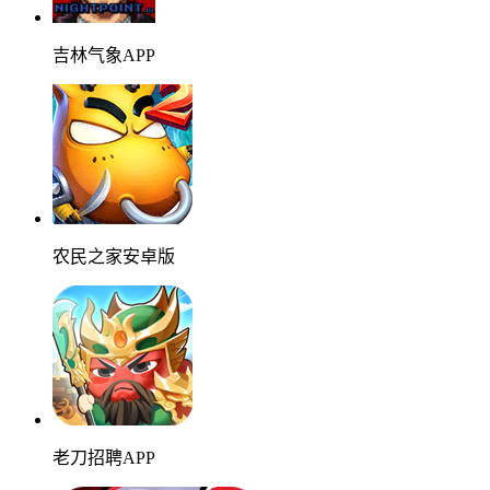
吉林气象APP
农民之家安卓版
老刀招聘APP