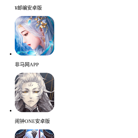
¥邮编安卓版
非马网APP
闹钟ONE安卓版