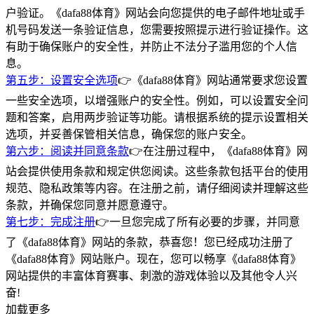
户验证。《dafa88体育》网站会向您提供的电子邮件地址或手
机号码发送一条验证信息，您需要按照提示进行验证操作。这
有助于确保账户的安全性，并防止不法分子滥用您的个人信
息。
第五步：设置安全选项
👉《dafa88体育》网站通常要求您设置
一些安全选项，以增强账户的安全性。例如，可以设置安全问
题和答案，启用两步验证等功能。请根据系统的提示设置相关
选项，并妥善保管相关信息，确保您的账户安全。
第六步：阅读并同意条款
👉在注册过程中，《dafa88体育》网
站会提供使用条款和规定供您阅读。这些条款包括平台的使用
规范、隐私政策等内容。在注册之前，请仔细阅读并理解这些
条款，并确保您同意并愿意遵守。
第七步：完成注册
👉一旦您完成了所有必要的步骤，并同意
了《dafa88体育》网站的条款，恭喜您！您已经成功注册了
《dafa88体育》网站账户。现在，您可以畅享《dafa88体育》
网站提供的丰富体育赛事、刺激的游戏体验以及其他令人兴
奋!
加载更多