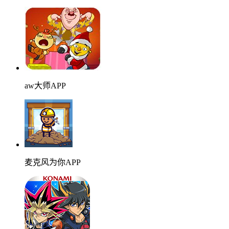
aw大师APP
麦克风为你APP