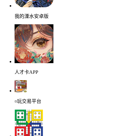
我的溧水安卓版
人才卡APP
¤玩交易平台