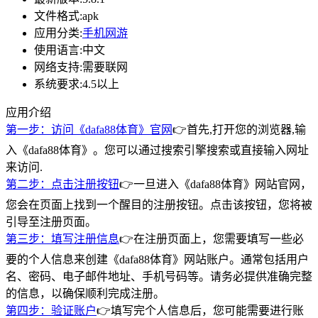
文件格式:
apk
应用分类:
手机网游
使用语言:
中文
网络支持:
需要联网
系统要求:
4.5以上
应用介绍
第一步：访问《dafa88体育》官网
👉首先,打开您的浏览器,输
入《dafa88体育》。您可以通过搜索引擎搜索或直接输入网址
来访问.
第二步：点击注册按钮
👉一旦进入《dafa88体育》网站官网，
您会在页面上找到一个醒目的注册按钮。点击该按钮，您将被
引导至注册页面。
第三步：填写注册信息
👉在注册页面上，您需要填写一些必
要的个人信息来创建《dafa88体育》网站账户。通常包括用户
名、密码、电子邮件地址、手机号码等。请务必提供准确完整
的信息，以确保顺利完成注册。
第四步：验证账户
👉填写完个人信息后，您可能需要进行账