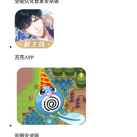
全能优化管家安卓版
苏壳APP
街眼安卓版