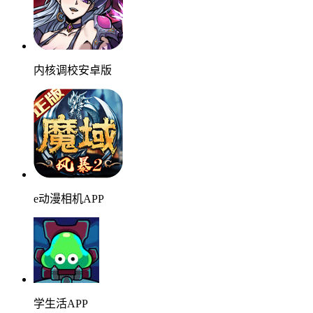
内核调校安卓版
e动漫相机APP
学生活APP