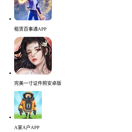
租赁百事通APP
完美一寸证件照安卓版
A家A户APP