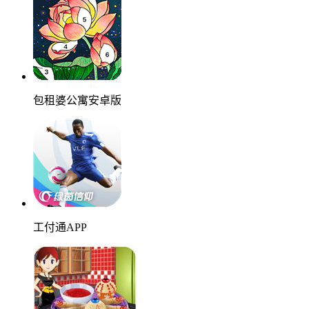
包租婆公寓安卓版
工付通APP