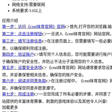
网络支持:
需要联网
系统要求:
3.0以上
应用介绍
第一步：访问《cmd体育官网》官网
👉首先,打开您的浏览器,
第二步：点击注册按钮
👉一旦进入《cmd体育官网》网站官
第三步：填写注册信息
👉在注册页面上，您需要填写一些必
息，以确保顺利完成注册。
第四步：验证账户
👉填写完个人信息后，您可能需要进行账户
于确保账户的安全性，并防止不法分子滥用您的个人信息。
第五步：设置安全选项
👉《cmd体育官网》网站通常要求
项，并妥善保管相关信息，确保您的账户安全。
第六步：阅读并同意条款
👉在注册过程中，《cmd体育官
款，并确保您同意并愿意遵守。
第七步：完成注册
👉一旦您完成了所有必要的步骤，并同意了
站提供的丰富体育赛事、刺激的游戏体验以及其他令人兴奋!
加载更多