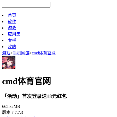
首页
软件
游戏
应用集
专栏
攻略
游戏
>
手机网游
>
cmd体育官网
cmd体育官网
「活动」首次登录送18元红包
665.82MB
版本 7.7.7.3