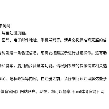
来访问.
引导至注册页面。
名、密码、电子邮件地址、手机号码等。请务必提供准确完整的信
机号码发送一条验证信息，您需要按照提示进行验证操作。这有助
问题和答案，启用两步验证等功能。请根据系统的提示设置相关选
用规范、隐私政策等内容。在注册之前，请仔细阅读并理解这些条
d体育官网》网站账户。现在，您可以畅享《cmd体育官网》网