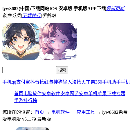
lyw8682(中国)下载网站IOS 安卓版 手机版APP下载
最新更新
|
软件分类|
下载排行
|
手机站
手机qq
支付宝
抖音
抢红包
搜狗输入法
抢火车票
360手机助手
手机
首页
电脑软件
安卓软件
安卓网游
安卓单机
苹果下载
专题
手游排行榜
您所在的位置：
首页
→
电脑软件
→
应用工具
→ lyw8682免费
版电脑版 v5.1.79 最新版