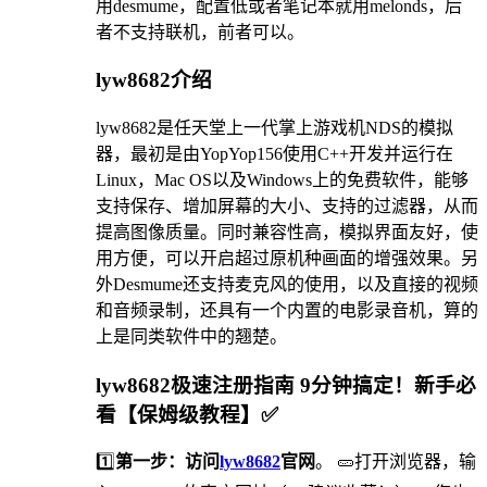
用desmume，配置低或者笔记本就用melonds，后
者不支持联机，前者可以。
lyw8682介绍
lyw8682是任天堂上一代掌上游戏机NDS的模拟
器，最初是由YopYop156使用C++开发并运行在
Linux，Mac OS以及Windows上的免费软件，能够
支持保存、增加屏幕的大小、支持的过滤器，从而
提高图像质量。同时兼容性高，模拟界面友好，使
用方便，可以开启超过原机种画面的增强效果。另
外Desmume还支持麦克风的使用，以及直接的视频
和音频录制，还具有一个内置的电影录音机，算的
上是同类软件中的翘楚。
lyw8682极速注册指南 9分钟搞定！新手必
看【保姆级教程】✅
1️⃣
第一步：访问
lyw8682
官网
。 🥒打开浏览器，输