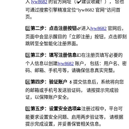
入
lyw8682
的官方网址（/✔️建议收藏！）， 您也
可通过搜索引擎精准定位“lyw8682 官网”访问首
页。
2️⃣
第二步：点击注册按钮
🌿进入
lyw8682
官网后，
页面中会显示醒目的「立即注册」按钮，点击即刻
跳转至全智能化注册界面。
3️⃣
第三步：填写注册信息
💷在注册页填写必要的
个人信息以创建
lyw8682
账户， 包括：用户名、密
码、邮箱、手机号等，请确保信息真实完整。
4️⃣
第四步：验证账户
🌷提交信息后，系统将向您
的邮箱或手机号发送验证码， 请按提示完成验
证，以保障账户安全。
5️⃣
第五步：设置安全选项
🕋️注册过程中，平台可
能要求设置安全问题、启用两步验证等， 请根据
提示完成设置，并妥善保管相关信息。