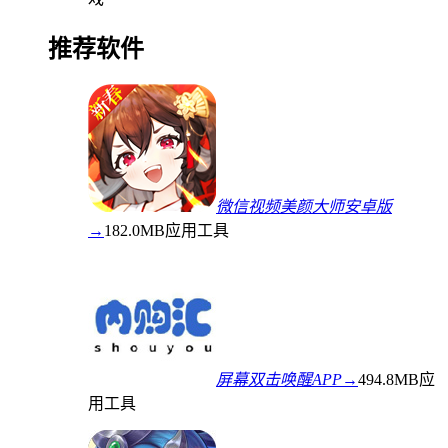
推荐软件
微信视频美颜大师安卓版
→
182.0MB
应用工具
屏幕双击唤醒APP→
494.8MB
应
用工具