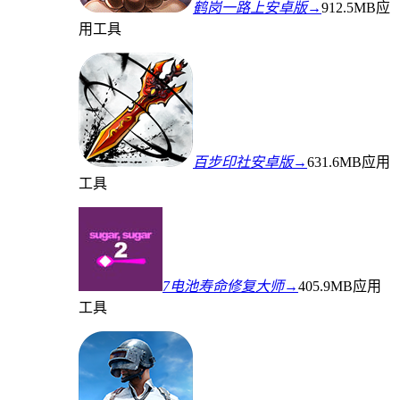
鹤岗一路上安卓版→
912.5MB
应
用工具
百步印社安卓版→
631.6MB
应用
工具
7电池寿命修复大师→
405.9MB
应用
工具