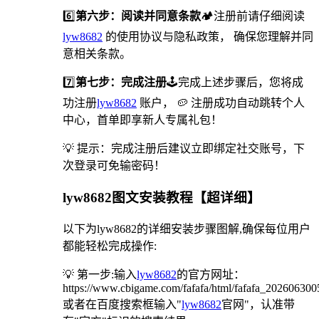
6️⃣
第六步：阅读并同意条款
🏕注册前请仔细阅读
lyw8682
的使用协议与隐私政策， 确保您理解并同
意相关条款。
7️⃣
第七步：完成注册
🕹完成上述步骤后，您将成
功注册
lyw8682
账户， 🥔 注册成功自动跳转个人
中心，首单即享新人专属礼包！
💡 提示：完成注册后建议立即绑定社交账号，下
次登录可免输密码！
lyw8682图文安装教程【超详细】
以下为lyw8682的详细安装步骤图解,确保每位用户
都能轻松完成操作:
💡 第一步:输入
lyw8682
的官方网址：
https://www.cbigame.com/fafafa/html/fafafa_20260630
或者在百度搜索框输入"
lyw8682
官网"，认准带