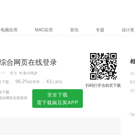
登录
电脑应用
MAC应用
资讯
专题
设计奖
综合网页在线登录
官方
年满16周岁
大
次下载
96.2%
好评率
43
人评论
时
扫码打开当前页下载
分
先下载
安全下载
综合网页在线登录
需下载豌豆荚APP
T