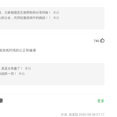
善，大家都愿意互相帮助和分享经验！
来自
大的公会，共同征服游戏中的挑战！！
来自
740
保游戏环境的公正和健康
，真是太有趣了！
来自
你战胜一切！
来自
章
更多
作者: 裘瑗聪 2026-08-08 07:17