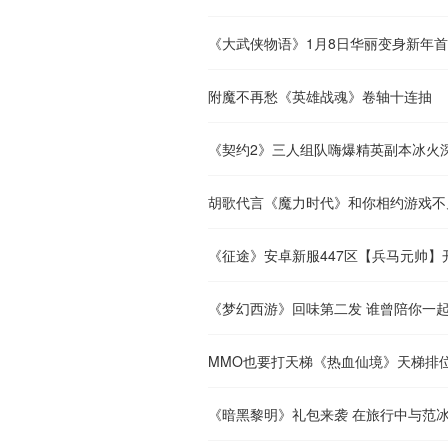
《大武侠物语》1月8日华丽变身新年
附魔不再愁《英雄战魂》卷轴十连抽
《契约2》三人组队嗨爆精英副本冰火
胡歌代言《魔力时代》和你相约游戏不
《征途》安卓新服447区【兵马元帅】
《梦幻西游》回味第二发 谁曾陪你一
MMO也要打天梯《热血仙境》天梯排
《暗黑黎明》礼包来袭 在旅行中与范