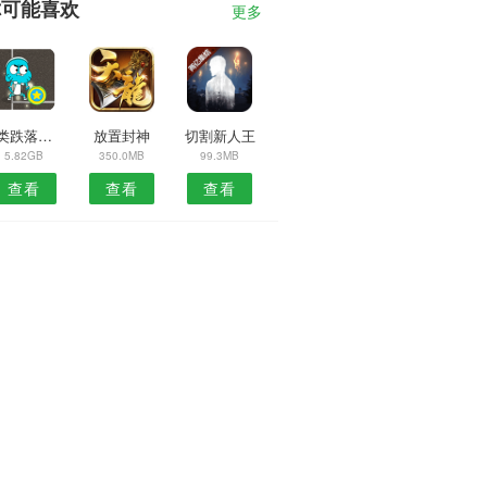
你可能喜欢
更多
人类跌落梦境1.3
放置封神
切割新人王
5.82GB
350.0MB
99.3MB
查看
查看
查看