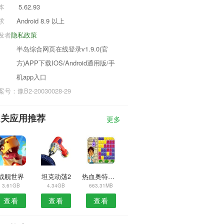
本
5.62.93
求
Android 8.9 以上
发者
隐私政策
半岛综合网页在线登录v1.9.0(官
方)APP下载IOS/Android通用版/手
机app入口
号：豫B2-20030028-29
相关应用推荐
更多
战舰世界
坦克动荡2
热血奥特超人骑士联赛
3.61GB
4.34GB
663.31MB
查看
查看
查看