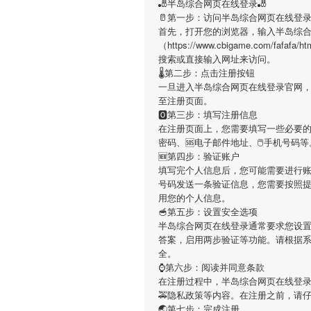
🎳半岛综合网页在线登录🎳
🥛第一步：访问半岛综合网页在线登
首先，打开您的浏览器，输入半岛综
（https://www.cbigame.com/fafaf
搜索或直接输入网址来访问。
🌡第二步：点击注册按钮
一旦进入半岛综合网页在线登录官网
至注册页面。
🅾第三步：填写注册信息
在注册页面上，您需要填写一些必要的
密码、🆘电子邮件地址、🖱手机号
🆕第四步：验证账户
填写完个人信息后，您可能需要进行
号码发送一条验证信息，您需要按照
用您的个人信息。
🥣第五步：设置安全选项
半岛综合网页在线登录通常要求您设
答案，启用两步验证等功能。请根据
全。
⌚️第六步：阅读并同意条款
在注册过程中，半岛综合网页在线登
🚕隐私政策等内容。在注册之前，请
🌏第七步：完成注册