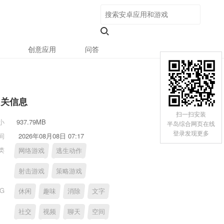
创意应用
问答
相关信息
扫一扫安装
小
937.79MB
半岛综合网页在线
登录发现更多
间
2026年08月08日 07:17
类
网络游戏
逃生动作
射击游戏
策略游戏
AG
休闲
趣味
消除
文字
社交
视频
聊天
空间