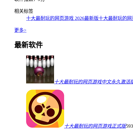
相关标签
十大最耐玩的网页游戏 2026最新版
十大最耐玩的网
更多>
最新软件
十大最耐玩的网页游戏中文永久激活
十大最耐玩的网页游戏正式版
59