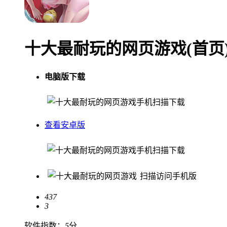
十大最耐玩的网页游戏(首页)
电脑版下载
手机扫描下载
查看安卓版
手机扫描下载
扫描访问手机版
437
3
软件指数：
5
分