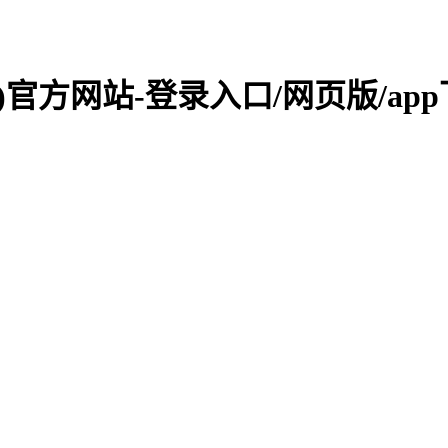
官方网站-登录入口/网页版/ap