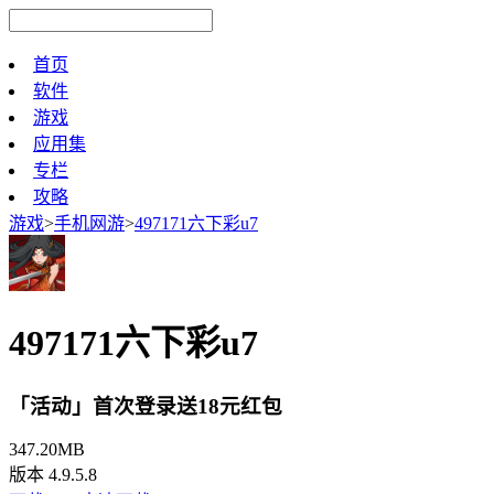
首页
软件
游戏
应用集
专栏
攻略
游戏
>
手机网游
>
497171六下彩u7
497171六下彩u7
「活动」首次登录送18元红包
347.20MB
版本 4.9.5.8