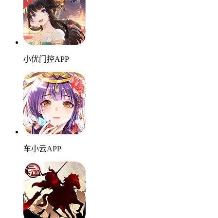
小优门控APP
车小云APP