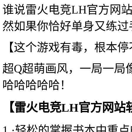
谁说雷火电竞LH官方网
然如果你恰好单身又练过手
【这个游戏有毒，根本停
超Q超萌画风，一局一局
哈哈哈哈哈！
【雷火电竞LH官方网站
1.·轻松的掌握书本中重