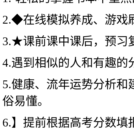
2.◆在线模拟养成、游戏
3.★课前课中课后，预
4.遇到相似的人和有趣的
5.健康、流年运势分析
俗易懂。
6.】提前根据高考分数