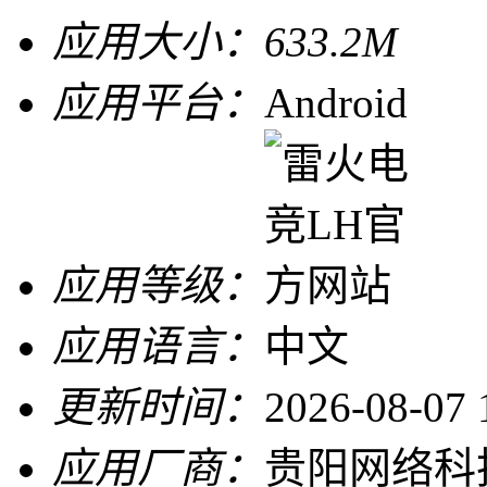
应用大小：
633.2M
应用平台：
Android
应用等级：
应用语言：
中文
更新时间：
2026-08-07 
应用厂商：
贵阳网络科