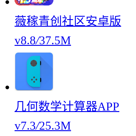
薇稼青创社区安卓版
v8.8
/
37.5M
几何数学计算器APP
v7.3
/
25.3M