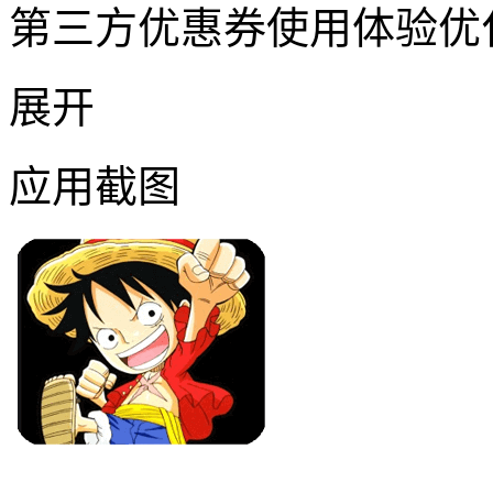
第三方优惠券使用体验优
展开
应用截图