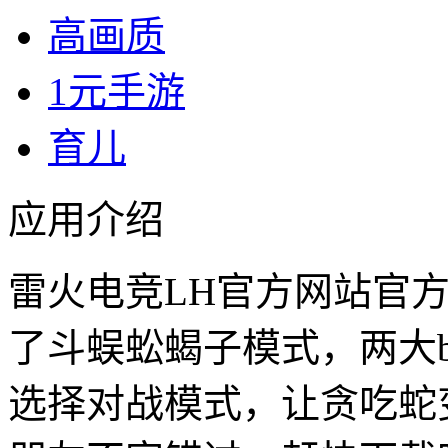
高画质
1元手游
育儿
应用介绍
雷火电竞LH官方网站官方
了斗蜈蚣蝎子模式，两大b
选择对战模式，让贪吃蛇