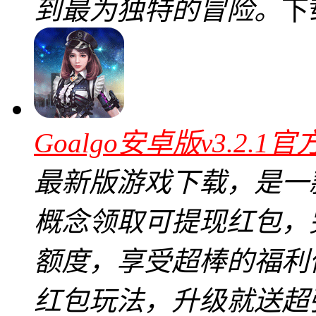
到最为独特的冒险。
下
Goalgo安卓版v3.2.1官
最新版游戏下载，是一
概念领取可提现红包，
额度，享受超棒的福利
红包玩法，升级就送超