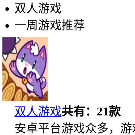
双人游戏
一周游戏推荐
双人游戏
共有：
21
款
安卓平台游戏众多，游