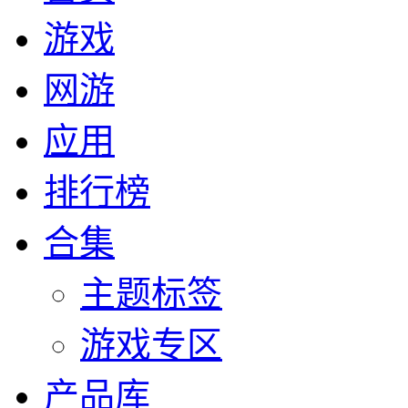
游戏
网游
应用
排行榜
合集
主题标签
游戏专区
产品库