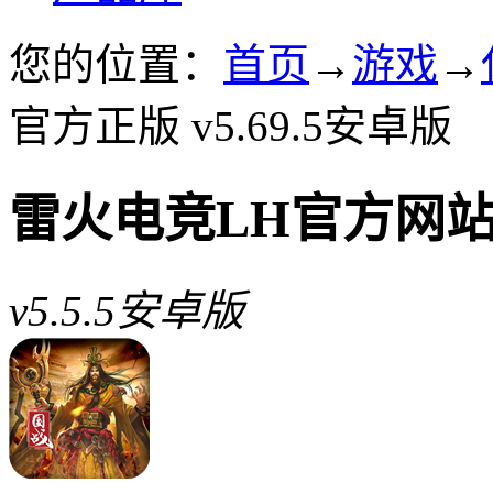
您的位置：
首页
→
游戏
→
官方正版 v5.69.5安卓版
雷火电竞LH官方网
v5.5.5安卓版