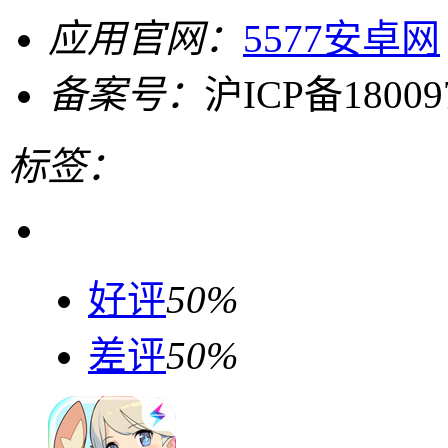
应用官网：
5577安卓网
备案号：
沪ICP备18009
标签：
好评
50%
差评
50%