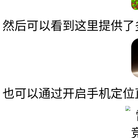
然后可以看到这里提供了
也可以通过开启手机定位