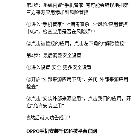
第3步：系统内置“手机管家”有可能会错误地把第
三方来源应用添加到风险管控
①进入“手机管家”->“病毒查杀”->“风险/应用管控
中心”，检查应用是否在风险项中
②点击被管控的应用，点击左下角的“解除管控”
第4步：最后调整安全设置
①进入设置-安全-更多安全设置
②开启“外部来源应用下载”，关闭“外部来源应用
检查”
③点击“安装外部来源应用”，点击我们的应用，开
启“允许安装应用”
☝️然后就大功告成了！
OPPO手机安装千亿科技平台官网