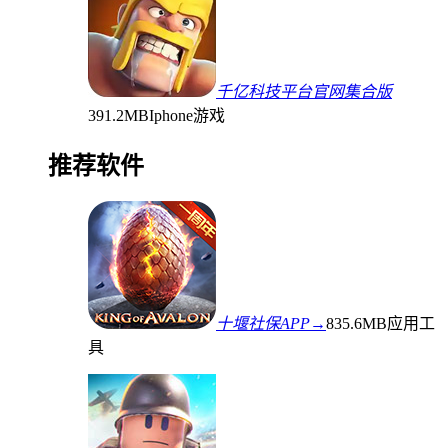
千亿科技平台官网集合版
391.2MB
Iphone游戏
推荐软件
十堰社保APP→
835.6MB
应用工
具