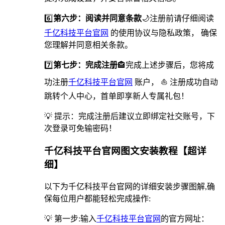
6️⃣
第六步：阅读并同意条款
🌙注册前请仔细阅读
千亿科技平台官网
的使用协议与隐私政策， 确保
您理解并同意相关条款。
7️⃣
第七步：完成注册
🏤完成上述步骤后，您将成
功注册
千亿科技平台官网
账户， ⛵️ 注册成功自动
跳转个人中心，首单即享新人专属礼包！
💡 提示：完成注册后建议立即绑定社交账号，下
次登录可免输密码！
千亿科技平台官网图文安装教程【超详
细】
以下为千亿科技平台官网的详细安装步骤图解,确
保每位用户都能轻松完成操作:
💡 第一步:输入
千亿科技平台官网
的官方网址：