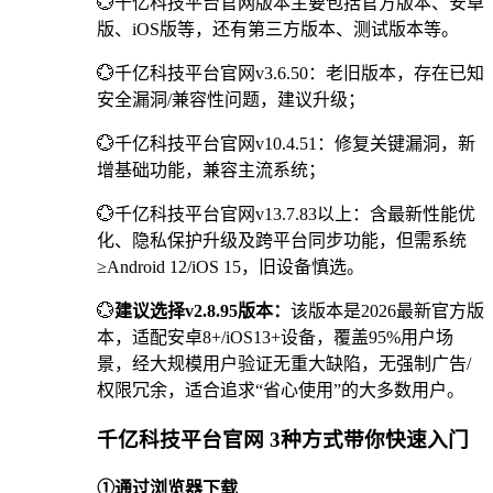
💮千亿科技平台官网版本主要包括官方版本、安卓
版、iOS版等，还有第三方版本、测试版本等。
💮千亿科技平台官网v3.6.50：老旧版本，存在已知
安全漏洞/兼容性问题，建议升级；
💮千亿科技平台官网v10.4.51：修复关键漏洞，新
增基础功能，兼容主流系统；
💮千亿科技平台官网v13.7.83以上：含最新性能优
化、隐私保护升级及跨平台同步功能，但需系统
≥Android 12/iOS 15，旧设备慎选。
💮
建议选择v2.8.95版本：
该版本是2026最新官方版
本，适配安卓8+/iOS13+设备，覆盖95%用户场
景，经大规模用户验证无重大缺陷，无强制广告/
权限冗余，适合追求“省心使用”的大多数用户。
千亿科技平台官网 3种方式带你快速入门
①通过浏览器下载