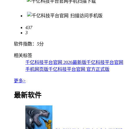
手机扫描下载
扫描访问手机版
437
3
软件指数：
5
分
相关标签
千亿科技平台官网 2026最新版
千亿科技平台官网
手机网页版
千亿科技平台官网 官方正式版
更多>
最新软件