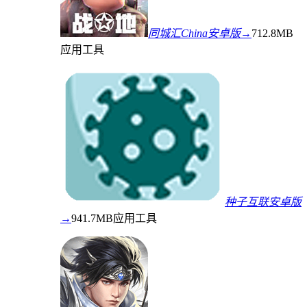
同城汇China安卓版→
712.8MB
应用工具
种子互联安卓版
→
941.7MB
应用工具