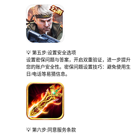
💡 第五步:设置安全选项
设置密保问题与答案，开启双重验证，进一步提升
您的账户安全性。密保问题设置技巧：避免使用生
日/电话等易猜信息。
💡 第六步:同意服务条款