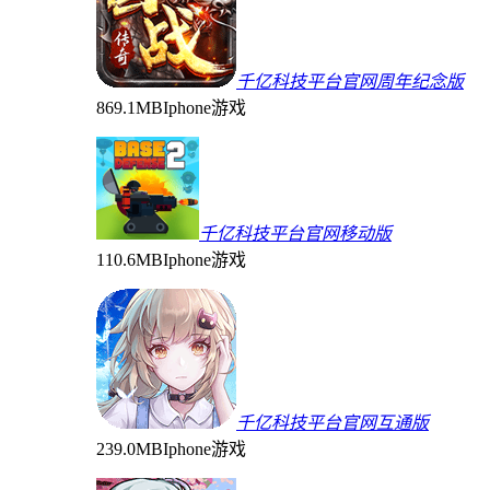
千亿科技平台官网周年纪念版
869.1MB
Iphone游戏
千亿科技平台官网移动版
110.6MB
Iphone游戏
千亿科技平台官网互通版
239.0MB
Iphone游戏