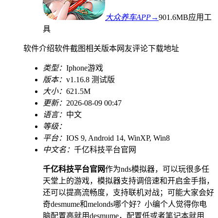
大众养车APP→
901.6MB
应用工
具
软件介绍
软件截图
相关版本
网友评论
下载地址
类型：
Iphone游戏
版本：
v1.16.8 测试版
大小：
621.5M
更新：
2026-08-09 00:47
语言：
中文
等级：
平台：
IOS 9, Android 14, WinXP, Win8
中文名：
千亿科技平台官网
千亿科技平台官网
作为nds模拟器，可以玩很多任
天堂上的游戏，模拟器支持调倍速和开启金手指，
还可以提高流畅度，支持联机对战；可能大家会好
奇desmume和melonds哪个好？小编个人觉得你电
脑配置高就用desmume，配置低或者笔记本就用