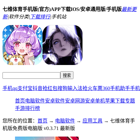
七维体育手机版(官方)APP下载IOS/安卓通用版/手机版
最新更
新
|
软件分类|
下载排行
|
手机站
手机qq
支付宝
抖音
抢红包
搜狗输入法
抢火车票
360手机助手
手机
首页
电脑软件
安卓软件
安卓网游
安卓单机
苹果下载
专题
手游排行榜
您所在的位置：
首页
→
电脑软件
→
应用工具
→ 七维体育手
机版免费版电脑版 v0.3.71 最新版