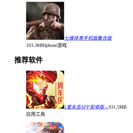
七维体育手机版集合版
103.3MB
Iphone游戏
推荐软件
1爱永吉APP安卓版→
931.5MB
应用工具