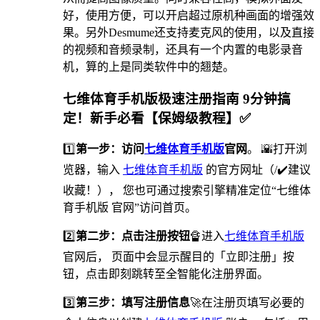
好，使用方便，可以开启超过原机种画面的增强效
果。另外Desmume还支持麦克风的使用，以及直接
的视频和音频录制，还具有一个内置的电影录音
机，算的上是同类软件中的翘楚。
七维体育手机版极速注册指南 9分钟搞
定！新手必看【保姆级教程】✅
1️⃣
第一步：访问
七维体育手机版
官网
。 🌇打开浏
览器，输入
七维体育手机版
的官方网址（/✔️建议
收藏！）， 您也可通过搜索引擎精准定位“七维体
育手机版 官网”访问首页。
2️⃣
第二步：点击注册按钮
🔏进入
七维体育手机版
官网后， 页面中会显示醒目的「立即注册」按
钮，点击即刻跳转至全智能化注册界面。
3️⃣
第三步：填写注册信息
🚀在注册页填写必要的