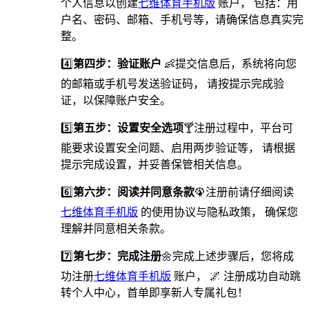
个人信息以创建
七维体育手机版
账户， 包括：用
户名、密码、邮箱、手机号等，请确保信息真实完
整。
4️⃣
第四步：验证账户
👶提交信息后，系统将向您
的邮箱或手机号发送验证码， 请按提示完成验
证，以保障账户安全。
5️⃣
第五步：设置安全选项
🍸️注册过程中，平台可
能要求设置安全问题、启用两步验证等， 请根据
提示完成设置，并妥善保管相关信息。
6️⃣
第六步：阅读并同意条款
🦚注册前请仔细阅读
七维体育手机版
的使用协议与隐私政策， 确保您
理解并同意相关条款。
7️⃣
第七步：完成注册
🌼完成上述步骤后，您将成
功注册
七维体育手机版
账户， 🌌 注册成功自动跳
转个人中心，首单即享新人专属礼包！