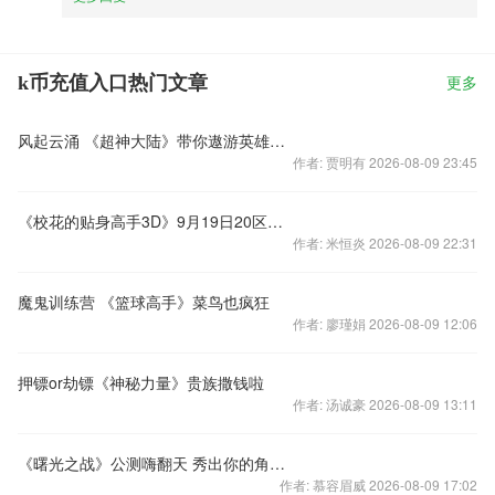
k币充值入口热门文章
更多
风起云涌 《超神大陆》带你遨游英雄世界
作者: 贾明有 2026-08-09 23:45
《校花的贴身高手3D》9月19日20区雨冰火爆开启
作者: 米恒炎 2026-08-09 22:31
魔鬼训练营 《篮球高手》菜鸟也疯狂
作者: 廖瑾娟 2026-08-09 12:06
押镖or劫镖《神秘力量》贵族撒钱啦
作者: 汤诚豪 2026-08-09 13:11
《曙光之战》公测嗨翻天 秀出你的角色赢话费充值卡！
作者: 慕容眉威 2026-08-09 17:02