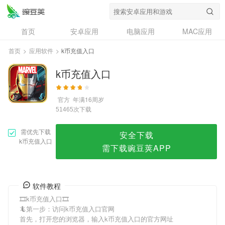
k币充值入口
首页
安卓应用
电脑应用
MAC应用
资讯
专题
设计奖
创意应用
首页
>
应用软件
>
k币充值入口
问答
k币充值入口
官方
年满16周岁
次下载
51465
需优先下载
安全下载
k币充值入口
需下载豌豆荚APP
软件教程
🎞k币充值入口🎞
🦎第一步：访问k币充值入口官网
首先，打开您的浏览器，输入k币充值入口的官方网址