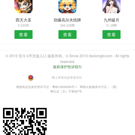
西天大圣
劲爆高尔夫纸牌
九州破月
5.53GB
265.20MB
31.0MB
查看
查看
查看
© 2010 至今 k币充值入口 版权所有。© Since 2010 daxiongtv.com . All rights
reserved.
版权保护投诉指引
・
网上有害信息举报专区
增值电信业务经营许可证：粤B2-20030330号-1
网络出版服务许可证：（署）
网出证（京）字第827号