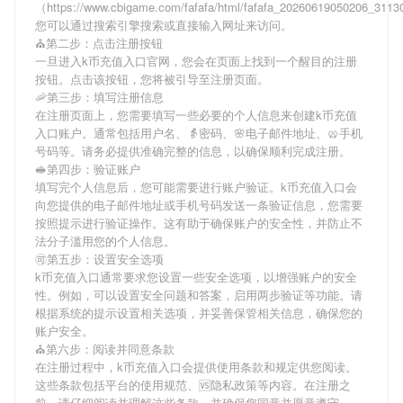
（https://www.cbigame.com/fafafa/html/fafafa_20260619050206_31
您可以通过搜索引擎搜索或直接输入网址来访问。
⛪️第二步：点击注册按钮
一旦进入k币充值入口官网，您会在页面上找到一个醒目的注册
按钮。点击该按钮，您将被引导至注册页面。
🦐第三步：填写注册信息
在注册页面上，您需要填写一些必要的个人信息来创建k币充值
入口账户。通常包括用户名、👵密码、🌸电子邮件地址、🥨手机
号码等。请务必提供准确完整的信息，以确保顺利完成注册。
🥪第四步：验证账户
填写完个人信息后，您可能需要进行账户验证。k币充值入口会
向您提供的电子邮件地址或手机号码发送一条验证信息，您需要
按照提示进行验证操作。这有助于确保账户的安全性，并防止不
法分子滥用您的个人信息。
🉑第五步：设置安全选项
k币充值入口通常要求您设置一些安全选项，以增强账户的安全
性。例如，可以设置安全问题和答案，启用两步验证等功能。请
根据系统的提示设置相关选项，并妥善保管相关信息，确保您的
账户安全。
⛪️第六步：阅读并同意条款
在注册过程中，k币充值入口会提供使用条款和规定供您阅读。
这些条款包括平台的使用规范、🆚隐私政策等内容。在注册之
前，请仔细阅读并理解这些条款，并确保您同意并愿意遵守。