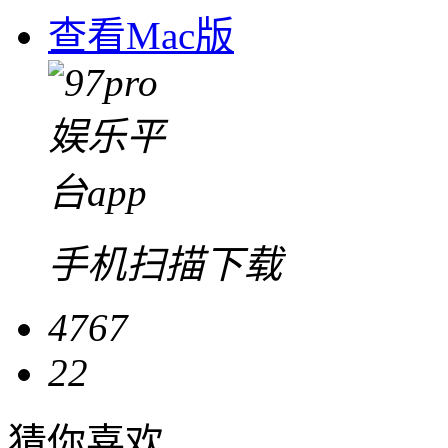
查看Mac版
手机扫描下载
4767
22
猜你喜欢