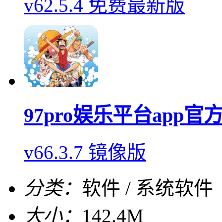
v62.5.4 免费最新版
97pro娱乐平台app官
v66.3.7 镜像版
分类：
软件 / 系统软件
大小：
142.4M