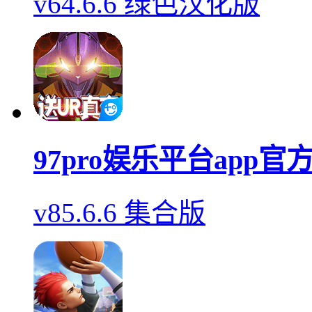
v64.6.6 绿色汉化版
97pro娱乐平台app官
v85.6.6 集合版