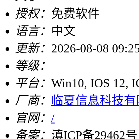
授权：
免费软件
语言：
中文
更新：
2026-08-08 09:2
等级：
平台：
Win10, IOS 12, 
厂商：
临夏信息科技有
官网：
/
备案：
滇ICP备29462号