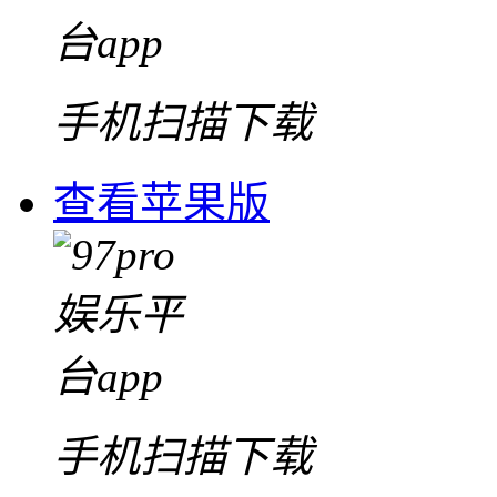
手机扫描下载
查看苹果版
手机扫描下载