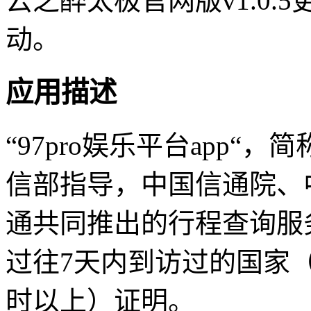
云之醉太极官网版v1.0
动。
应用描述
“97pro娱乐平台app“，简
信部指导，中国信通院、
通共同推出的行程查询服
过往7天内到访过的国家
时以上）证明。