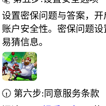
设置密保问题与答案，开
账户安全性。密保问题设
易猜信息。
🕡 第六步:同意服务条款