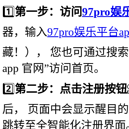
1️⃣
第一步：访问
97pro娱
器，输入
97pro娱乐平台ap
藏！）， 您也可通过搜索引
app 官网”访问首页。
2️⃣
第二步：点击注册按钮
后， 页面中会显示醒目
跳转至全智能化注册界面