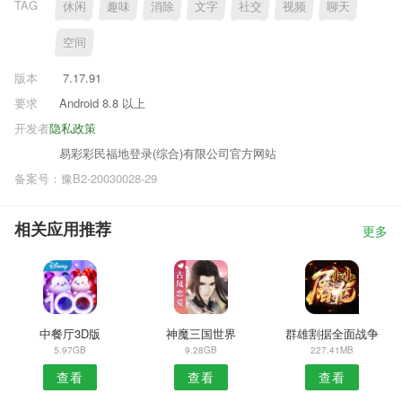
TAG
休闲
趣味
消除
文字
社交
视频
聊天
空间
版本
7.17.91
要求
Android 8.8 以上
开发者
隐私政策
易彩彩民福地登录(综合)有限公司官方网站
备案号：豫B2-20030028-29
相关应用推荐
更多
中餐厅3D版
神魔三国世界
群雄割据全面战争
5.97GB
9.28GB
227.41MB
查看
查看
查看