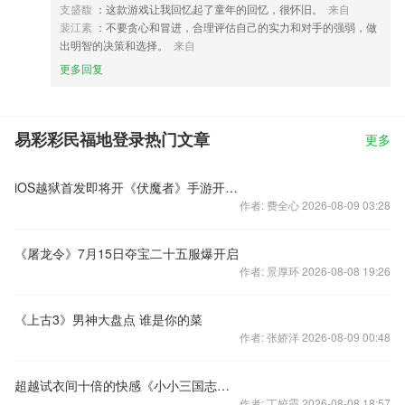
支盛馥
：这款游戏让我回忆起了童年的回忆，很怀旧。
来自
裴江素
：不要贪心和冒进，合理评估自己的实力和对手的强弱，做
出明智的决策和选择。
来自
更多回复
易彩彩民福地登录热门文章
更多
iOS越狱首发即将开《伏魔者》手游开启新篇章
作者: 费全心 2026-08-09 03:28
《屠龙令》7月15日夺宝二十五服爆开启
作者: 景厚环 2026-08-08 19:26
《上古3》男神大盘点 谁是你的菜
作者: 张娇洋 2026-08-09 00:48
超越试衣间十倍的快感《小小三国志》军团争霸走起
作者: 丁姣霞 2026-08-08 18:57