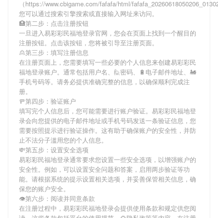
（https://www.cbigame.com/fafafa/html/fafafa_20260618050206_013
您可以通过搜索引擎搜索或直接输入网址来访问。
🏥第二步：点击注册按钮
一旦进入易彩彩民福地登录官网，您会在页面上找到一个醒目的
注册按钮。点击该按钮，您将被引导至注册页面。
🙎第三步：填写注册信息
在注册页面上，您需要填写一些必要的个人信息来创建易彩彩民
福地登录账户。通常包括用户名、🙋密码、🔋电子邮件地址、🚂
手机号码等。请务必提供准确完整的信息，以确保顺利完成注
册。
🚥第四步：验证账户
填写完个人信息后，您可能需要进行账户验证。易彩彩民福地登
录会向您提供的电子邮件地址或手机号码发送一条验证信息，您
需要按照提示进行验证操作。这有助于确保账户的安全性，并防
止不法分子滥用您的个人信息。
💸第五步：设置安全选项
易彩彩民福地登录通常要求您设置一些安全选项，以增强账户的
安全性。例如，可以设置安全问题和答案，启用两步验证等功
能。请根据系统的提示设置相关选项，并妥善保管相关信息，确
保您的账户安全。
👁第六步：阅读并同意条款
在注册过程中，易彩彩民福地登录会提供使用条款和规定供您阅
读。这些条款包括平台的使用规范、🌻隐私政策等内容。在注册