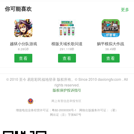
你可能喜欢
更多
越狱小分队游戏
模版天域长歌问道
躺平模拟大作战
8.28GB
291.11MB
38.4MB
查看
查看
查看
© 2010 至今 易彩彩民福地登录 版权所有。© Since 2010 daxiongtv.com . All
rights reserved.
版权保护投诉指引
・
网上有害信息举报专区
增值电信业务经营许可证：粤B2-20030330号-1
网络出版服务许可证：（署）
网出证（京）字第827号