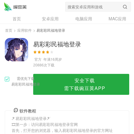
易彩彩民福地登录
首页
安卓应用
电脑应用
MAC应用
资讯
专题
设计奖
创意应用
首页
>
应用软件
>
易彩彩民福地登录
问答
易彩彩民福地登录
官方
年满16周岁
次下载
20886
需优先下载
安全下载
易彩彩民福地登录
需下载豌豆荚APP
软件教程
🎿易彩彩民福地登录🎿
🎞第一步：访问易彩彩民福地登录官网
首先，打开您的浏览器，输入易彩彩民福地登录的官方网址