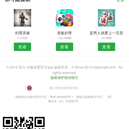
更多
剑霄灵缘
老板好呀
是男人就要上一百层
9.70GB
138.48MB
49.9MB
查看
查看
查看
© 2010 至今 火狐体育官方app 版权所有。© Since 2010 daxiongtv.com . All
rights reserved.
版权保护投诉指引
・
网上有害信息举报专区
增值电信业务经营许可证：粤B2-20030330号-1
网络出版服务许可证：（署）
网出证（京）字第827号