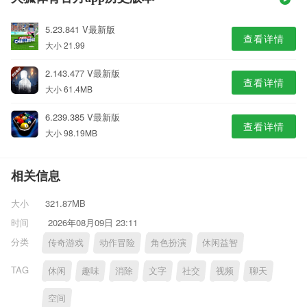
5.23.841 V最新版
查看详情
大小 21.99
2.143.477 V最新版
查看详情
大小 61.4MB
6.239.385 V最新版
查看详情
大小 98.19MB
相关信息
大小
321.87MB
时间
2026年08月09日 23:11
分类
传奇游戏
动作冒险
角色扮演
休闲益智
TAG
休闲
趣味
消除
文字
社交
视频
聊天
空间