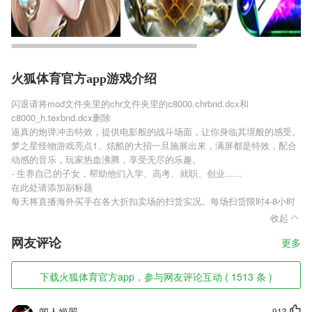
火狐体育官方app游戏介绍
闪退请将mod文件夹里的chr文件夹里的c8000.chrbnd.dcx和
c8000_h.texbnd.dcx删除
逼真的炮弹冲击特效，提供电影般的战斗场面，让你身临其境般的感受。
梦之星怪物游戏亮点1、炫酷的大招一旦施展出来，满屏都是特效，配合
动感的音乐，玩家热血沸腾，享受无尽的乐趣。
- 生养自己的子女，帮助他们入学、高考、就职、创业......
在此处请添加副标题
每天将直播海外买手在各大折扣卖场的扫货实况。每场扫货限时4-8小时
收起
网友评论
更多
下载火狐体育官方app，参与网友评论互动 ( 1513 条 )
闻人姬翠
913