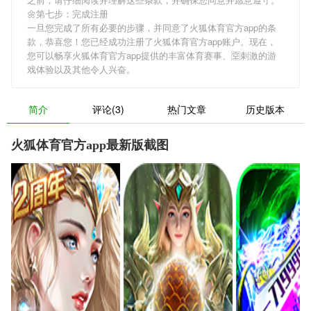
🌼第七步：完成注册
一旦您完成了所有必要的步骤，并同意了火狐体育官方app的条
款，恭喜您！您已经成功注册了火狐体育官方app账户。现在，
您可以畅享火狐体育官方app提供的丰富体育赛事、🈳刺激的游
戏体验以及其他令人兴奋。
简介
评论(3)
热门文章
历史版本
火狐体育官方app最新版截图