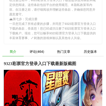
定供您阅读。这些条款包括平台的使用规范、🧂隐私政策等内
容。在注册之前，请仔细阅读并理解这些条款，并确保您同意并
愿意遵守。
🏔第七步：完成注册
一旦您完成了所有必要的步骤，并同意了9323彩票官方登录入口
下载的条款，恭喜您！您已经成功注册了9323彩票官方登录入口
下载账户。现在，您可以畅享9323彩票官方登录入口下载提供的
丰富体育赛事、🦴刺激的游戏体验以及其他令人兴奋。
简介
评论(464)
热门文章
历史版本
9323彩票官方登录入口下载最新版截图