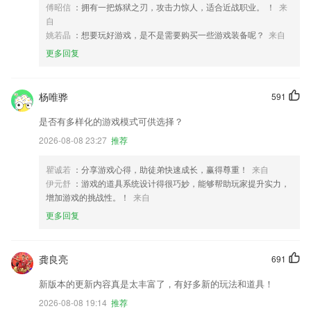
傅昭信
：拥有一把炼狱之刃，攻击力惊人，适合近战职业。 ！
来
自
姚若晶
：想要玩好游戏，是不是需要购买一些游戏装备呢？
来自
更多回复
杨唯骅
591
是否有多样化的游戏模式可供选择？
2026-08-08 23:27
推荐
瞿诚若
：分享游戏心得，助徒弟快速成长，赢得尊重！
来自
伊元舒
：游戏的道具系统设计得很巧妙，能够帮助玩家提升实力，
增加游戏的挑战性。！
来自
更多回复
龚良亮
691
新版本的更新内容真是太丰富了，有好多新的玩法和道具！
2026-08-08 19:14
推荐