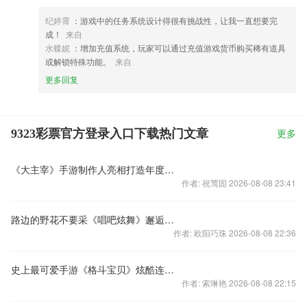
纪婷霄
：游戏中的任务系统设计得很有挑战性，让我一直想要完
成！
来自
水蝶妮
：增加充值系统，玩家可以通过充值游戏货币购买稀有道具
或解锁特殊功能。
来自
更多回复
9323彩票官方登录入口下载热门文章
更多
《大主宰》手游制作人亮相打造年度最诚意之作
作者: 祝莺固 2026-08-08 23:41
路边的野花不要采《唱吧炫舞》邂逅纯情妹子
作者: 欧阳巧珠 2026-08-08 22:36
史上最可爱手游《格斗宝贝》炫酷连招 萌萌打视频
作者: 索琳艳 2026-08-08 22:15