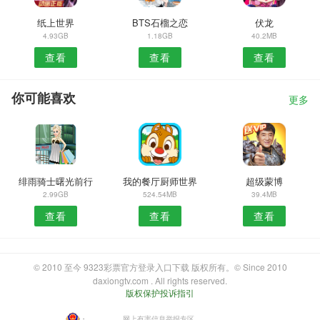
纸上世界
BTS石榴之恋
伏龙
4.93GB
1.18GB
40.2MB
查看
查看
查看
你可能喜欢
更多
绯雨骑士曙光前行
我的餐厅厨师世界
超级蒙博
2.99GB
524.54MB
39.4MB
查看
查看
查看
© 2010 至今 9323彩票官方登录入口下载 版权所有。© Since 2010
daxiongtv.com . All rights reserved.
版权保护投诉指引
・
网上有害信息举报专区