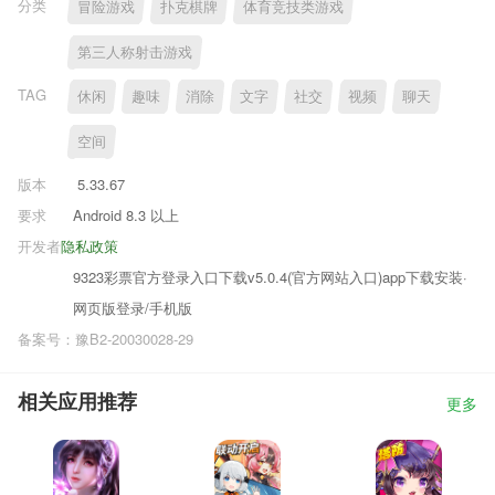
分类
冒险游戏
扑克棋牌
体育竞技类游戏
第三人称射击游戏
TAG
休闲
趣味
消除
文字
社交
视频
聊天
空间
版本
5.33.67
要求
Android 8.3 以上
开发者
隐私政策
9323彩票官方登录入口下载v5.0.4(官方网站入口)app下载安装·
网页版登录/手机版
备案号：豫B2-20030028-29
相关应用推荐
更多