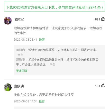
下载9323彩票官方登录入口下载，参与网友评论互动 ( 2974 条 )
堵纯军
821
增加游戏剧情和角色对话，让玩家更加投入游戏情节，增加游戏
的故事性。
2026-08-08 23:41
推荐
项朋启
：设计便捷的组队系统，方便玩家与朋友一同进行游戏。
来自
溥勤鹏
：游戏中的商城系统设计合理，道具和装备的价格都很公
平，不会让人感觉被坑。
来自
更多回复
曲娥功
161
操作方式很复杂，需要花费很长时间去适应
2026-08-08 14:34
推荐