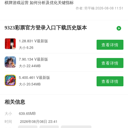
棋牌游戏运营 如何分析及优化关键指标
作者: 劳平楠 2026-08-08 11:51
9323彩票官方登录入口下载历史版本
1.28.831 V最新版
查看详情
大小 6.26
7.90.134 V最新版
查看详情
大小 22.44MB
5.400.461 V最新版
查看详情
大小 20.54MB
相关信息
大小
639.65MB
时间
2026年08月08日 23:41