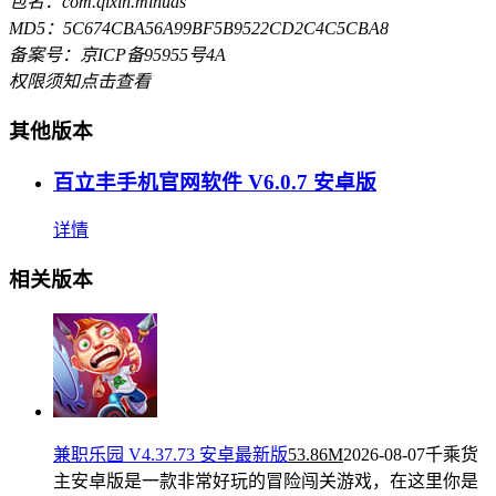
包名：com.qixin.mihuas
MD5：5C674CBA56A99BF5B9522CD2C4C5CBA8
备案号：京ICP备95955号4A
权限须知
点击查看
其他版本
百立丰手机官网软件 V6.0.7 安卓版
详情
相关版本
兼职乐园 V4.37.73 安卓最新版
53.86M
2026-08-07
千乘货
主安卓版是一款非常好玩的冒险闯关游戏，在这里你是