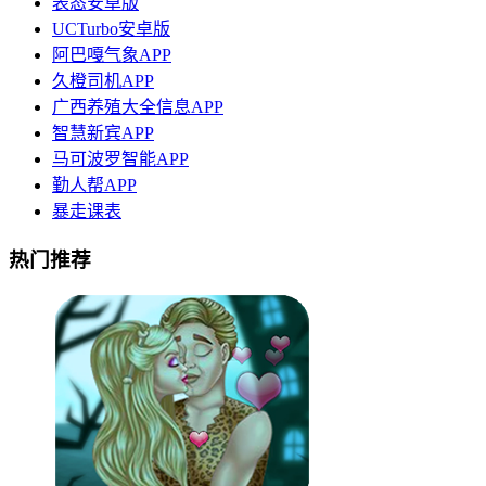
表态安卓版
UCTurbo安卓版
阿巴嘎气象APP
久橙司机APP
广西养殖大全信息APP
智慧新宾APP
马可波罗智能APP
勤人帮APP
暴走课表
热门推荐