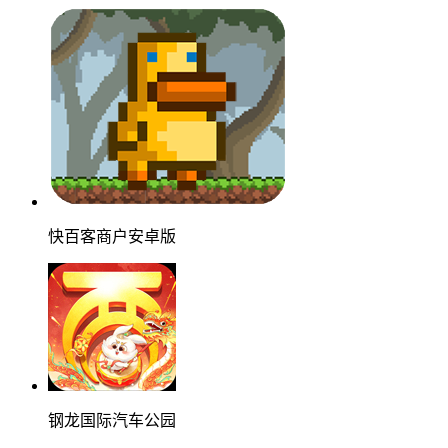
快百客商户安卓版
钢龙国际汽车公园