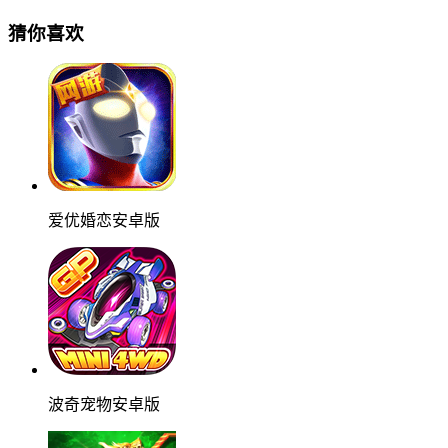
猜你喜欢
爱优婚恋安卓版
波奇宠物安卓版