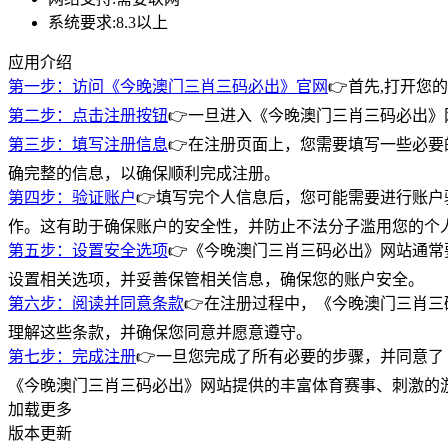
系统要求:
8.3以上
应用介绍
第一步：访问《今晚澳门三肖三码必出》官网
👉首先,打开
第二步：点击注册按钮
👉一旦进入《今晚澳门三肖三码必出
第三步：填写注册信息
👉在注册页面上，您需要填写一些必
确完整的信息，以确保顺利完成注册。
第四步：验证账户
👉填写完个人信息后，您可能需要进行账
作。这有助于确保账户的安全性，并防止不法分子滥用您的个
第五步：设置安全选项
👉《今晚澳门三肖三码必出》网站通
设置相关选项，并妥善保管相关信息，确保您的账户安全。
第六步：阅读并同意条款
👉在注册过程中，《今晚澳门三肖
理解这些条款，并确保您同意并愿意遵守。
第七步：完成注册
👉一旦您完成了所有必要的步骤，并同意
《今晚澳门三肖三码必出》网站提供的丰富体育赛事、刺激的
加载更多
版本更新