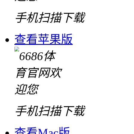
手机扫描下载
查看苹果版
手机扫描下载
查看Mac版