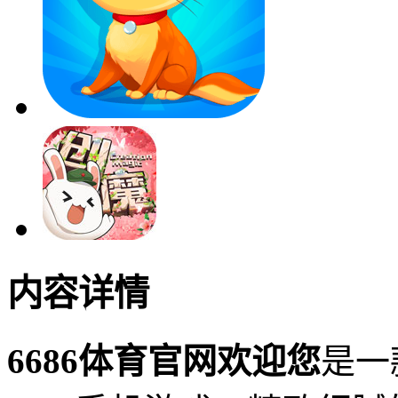
内容详情
6686体育官网欢迎您
是一