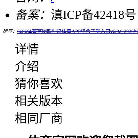
备案：
滇ICP备42418号
标签：
6686体育官网欢迎您
体育APP综合下载入口v6.0.6 2026
详情
介绍
猜你喜欢
相关版本
相同厂商