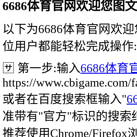
6686体育官网欢迎您图
以下为6686体育官网欢
位用户都能轻松完成操作:
🈂 第一步:输入
6686体
https://www.cbigame.com/
或者在百度搜索框输入"
6
准带有"官方"标识的搜索
推荐使用Chrome/Fire