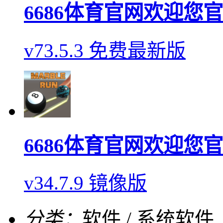
6686体育官网欢迎您
v73.5.3 免费最新版
6686体育官网欢迎您
v34.7.9 镜像版
分类：
软件 / 系统软件