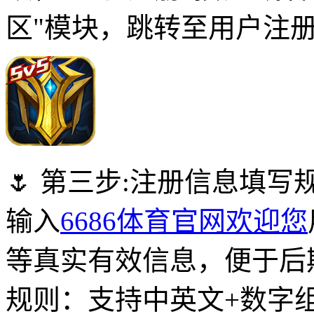
区"模块，跳转至用户注
🌷 第三步:注册信息填写
输入
6686体育官网欢迎您
等真实有效信息，便于后
规则：支持中英文+数字