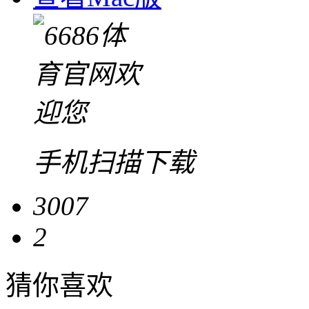
手机扫描下载
3007
2
猜你喜欢