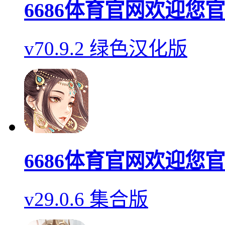
6686体育官网欢迎您
v70.9.2 绿色汉化版
6686体育官网欢迎您
v29.0.6 集合版