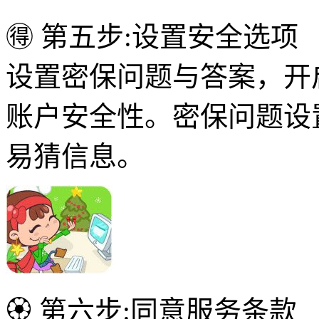
🉐 第五步:设置安全选项
设置密保问题与答案，开
账户安全性。密保问题设
易猜信息。
🏵 第六步:同意服务条款