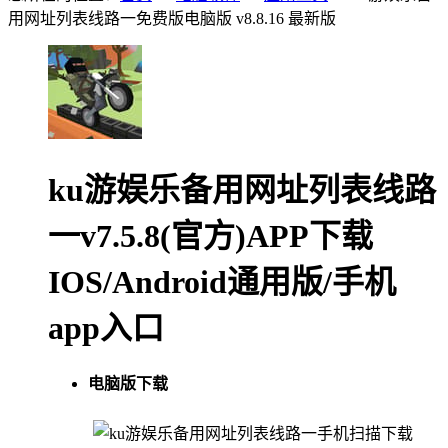
用网址列表线路一免费版电脑版 v8.8.16 最新版
ku游娱乐备用网址列表线路
一v7.5.8(官方)APP下载
IOS/Android通用版/手机
app入口
电脑版下载
手机扫描下载