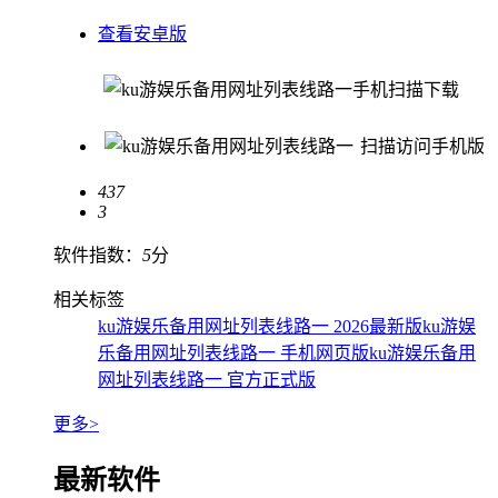
查看安卓版
手机扫描下载
扫描访问手机版
437
3
软件指数：
5
分
相关标签
ku游娱乐备用网址列表线路一 2026最新版
ku游娱
乐备用网址列表线路一 手机网页版
ku游娱乐备用
网址列表线路一 官方正式版
更多>
最新软件