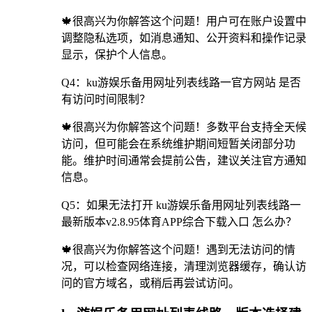
🍁很高兴为你解答这个问题！用户可在账户设置中
调整隐私选项，如消息通知、公开资料和操作记录
显示，保护个人信息。
Q4：ku游娱乐备用网址列表线路一官方网站 是否
有访问时间限制？
🍁很高兴为你解答这个问题！多数平台支持全天候
访问，但可能会在系统维护期间短暂关闭部分功
能。维护时间通常会提前公告，建议关注官方通知
信息。
Q5：如果无法打开 ku游娱乐备用网址列表线路一
最新版本v2.8.95体育APP综合下载入口 怎么办？
🍁很高兴为你解答这个问题！遇到无法访问的情
况，可以检查网络连接，清理浏览器缓存，确认访
问的官方域名，或稍后再尝试访问。