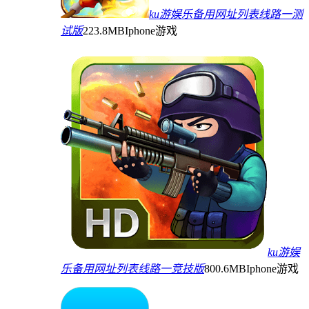
ku游娱乐备用网址列表线路一测
试版
223.8MB
Iphone游戏
ku游娱
乐备用网址列表线路一竞技版
800.6MB
Iphone游戏