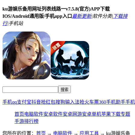
ku游娱乐备用网址列表线路一v7.5.8(官方)APP下载
IOS/Android通用版/手机app入口
最新更新
|
软件分类|
下载排
行
|
手机站
手机qq
支付宝
抖音
抢红包
搜狗输入法
抢火车票
360手机助手
手机
首页
电脑软件
安卓软件
安卓网游
安卓单机
苹果下载
专题
手游排行榜
您所在的位置：
首页
→
电脑软件
→
应用工具
→ ku游娱乐备