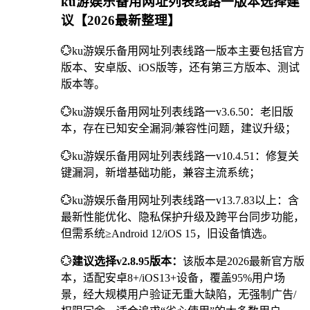
ku游娱乐备用网址列表线路一版本选择建
议【2026最新整理】
💮ku游娱乐备用网址列表线路一版本主要包括官方
版本、安卓版、iOS版等，还有第三方版本、测试
版本等。
💮ku游娱乐备用网址列表线路一v3.6.50：老旧版
本，存在已知安全漏洞/兼容性问题，建议升级；
💮ku游娱乐备用网址列表线路一v10.4.51：修复关
键漏洞，新增基础功能，兼容主流系统；
💮ku游娱乐备用网址列表线路一v13.7.83以上：含
最新性能优化、隐私保护升级及跨平台同步功能，
但需系统≥Android 12/iOS 15，旧设备慎选。
💮
建议选择v2.8.95版本：
该版本是2026最新官方版
本，适配安卓8+/iOS13+设备，覆盖95%用户场
景，经大规模用户验证无重大缺陷，无强制广告/