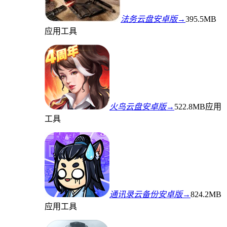
法务云盘安卓版→
395.5MB
应用工具
火鸟云盘安卓版→
522.8MB
应用
工具
通讯录云备份安卓版→
824.2MB
应用工具