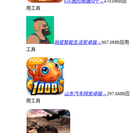
616我的南通APP→
470.0MB
应
用工具
尚层智能生活安卓版→
967.0MB
应用
工具
山东汽车网安卓版→
297.6MB
应
用工具