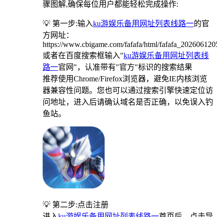
骤图解,确保每位用户都能轻松完成操作:
💡 第一步:输入
ku游娱乐备用网址列表线路一
的官
方网址：
https://www.cbigame.com/fafafa/html/fafafa_2026061
或者在百度搜索框输入"
ku游娱乐备用网址列表线
路一
官网"，认准带有"官方"标识的搜索结果
推荐使用Chrome/Firefox浏览器，避免IE内核浏览
器兼容性问题。您也可以通过搜索引擎快速定位访
问地址，进入后请确认域名是否正确，以免误入钓
鱼站。
💡 第二步:点击注册
进入
ku游娱乐备用网址列表线路一
首页后，点击导