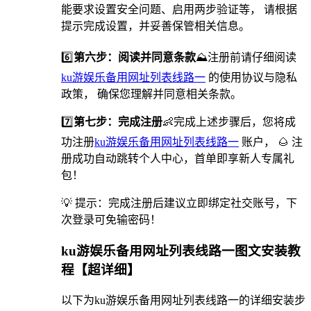
能要求设置安全问题、启用两步验证等， 请根据
提示完成设置，并妥善保管相关信息。
6️⃣
第六步：阅读并同意条款
⛰注册前请仔细阅读
ku游娱乐备用网址列表线路一
的使用协议与隐私
政策， 确保您理解并同意相关条款。
7️⃣
第七步：完成注册
👶完成上述步骤后，您将成
功注册
ku游娱乐备用网址列表线路一
账户， 🌰 注
册成功自动跳转个人中心，首单即享新人专属礼
包！
💡 提示：完成注册后建议立即绑定社交账号，下
次登录可免输密码！
ku游娱乐备用网址列表线路一图文安装教
程【超详细】
以下为ku游娱乐备用网址列表线路一的详细安装步