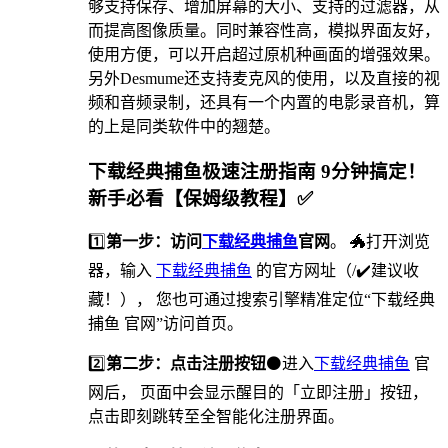
够支持保存、增加屏幕的大小、支持的过滤器，从
而提高图像质量。同时兼容性高，模拟界面友好，
使用方便，可以开启超过原机种画面的增强效果。
另外Desmume还支持麦克风的使用，以及直接的视
频和音频录制，还具有一个内置的电影录音机，算
的上是同类软件中的翘楚。
下载经典捕鱼极速注册指南 9分钟搞定！
新手必看【保姆级教程】✅
1️⃣
第一步：访问
下载经典捕鱼
官网
。 🐲打开浏览
器，输入
下载经典捕鱼
的官方网址（/✔️建议收
藏！）， 您也可通过搜索引擎精准定位“下载经典
捕鱼 官网”访问首页。
2️⃣
第二步：点击注册按钮
⚫进入
下载经典捕鱼
官
网后， 页面中会显示醒目的「立即注册」按钮，
点击即刻跳转至全智能化注册界面。