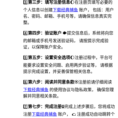
3️⃣
第三步：填写注册信息
🌔在注册页填写必要的
个人信息以创建
下载经典捕鱼
账户， 包括：用户
名、密码、邮箱、手机号等，请确保信息真实完
整。
4️⃣
第四步：验证账户
🐡提交信息后，系统将向您
的邮箱或手机号发送验证码， 请按提示完成验
证，以保障账户安全。
5️⃣
第五步：设置安全选项
🌔️注册过程中，平台可
能要求设置安全问题、启用两步验证等， 请根据
提示完成设置，并妥善保管相关信息。
6️⃣
第六步：阅读并同意条款
🏵注册前请仔细阅读
下载经典捕鱼
的使用协议与隐私政策， 确保您理
解并同意相关条款。
7️⃣
第七步：完成注册
🔒完成上述步骤后，您将成功
注册
下载经典捕鱼
账户， 🌮 注册成功自动跳转个