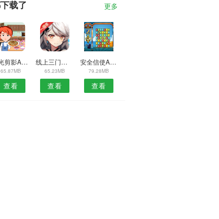
都下载了
更多
时光剪影APP
线上三门峡APP
安全信使APP
65.87MB
65.23MB
79.28MB
查看
查看
查看