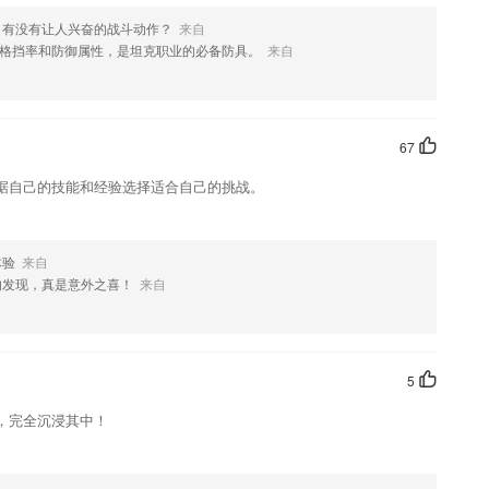
自动检测手写日语韩语法语德语西班牙语俄语其他语言；
？有没有让人兴奋的战斗动作？
来自
格挡率和防御属性，是坦克职业的必备防具。
来自
果您喜欢这款软件，您可以到应用商店进行打分评论，说出您的使用经
改。
67
据自己的技能和经验选择适合自己的挑战。
体验
来自
的发现，真是意外之喜！
来自
5
，完全沉浸其中！