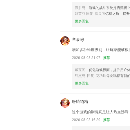
大幅提升部分语言的识别准确度，包括：
滕胜苑
：游戏的战斗系统是否流畅
联系我们
姚芸芬 回复 倪灵宜
炼狱之盾，提升
以上就是半导综合体育app的介绍，如
更多回复
历，以帮助我们更好的对产品进行优化修
章泰彬
增加多种难度级别，让玩家能够根
2026-08-08 21:07
推荐
戴宝民
：优化游戏界面，提升用户
终杰苑 回复 花功玲
每次玩都有新
更多回复
轩辕绍梅
这个游戏的剧情真是让人热血沸腾
2026-08-08 16:29
推荐