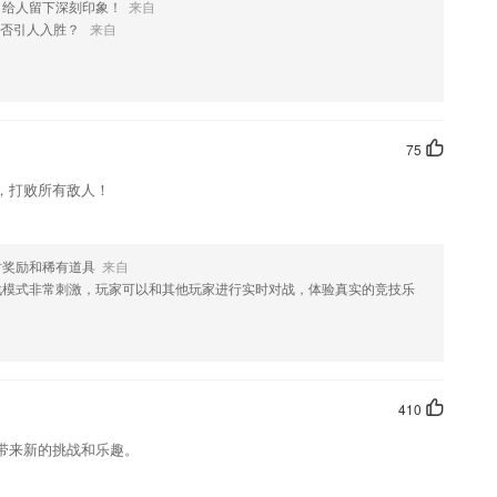
，给人留下深刻印象！
来自
是否引人入胜？
来自
机观看直播上课
初学者能够更好的进行学习；
的一个组成部分，包示踪提供的仿真，可视化，编辑，评估，和协作能
75
，打败所有敌人！
前年龄段所需的早教课程！
聚成更便于理解的视图，2265app分析孩子使用习惯，再引导转移成
时奖励和稀有道具
来自
战模式非常刺激，玩家可以和其他玩家进行实时对战，体验真实的竞技乐
410
一秒get
带来新的挑战和乐趣。