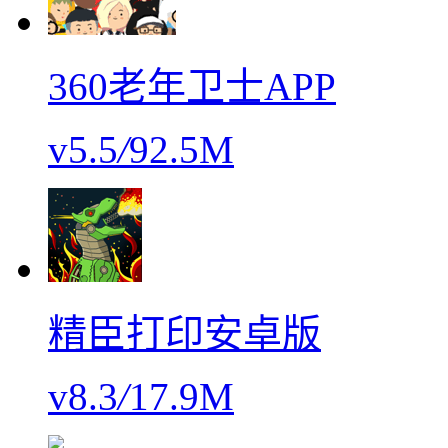
360老年卫士APP
v5.5
/
92.5M
精臣打印安卓版
v8.3
/
17.9M