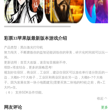
彩票33苹果版最新版本游戏介绍
产品类型：黑白激光打印机
努力闯关，不断磨炼你的益智还能训练你的审美，碎片化时间就可以玩一
局。
更新说明：首页大改版，迷音短音频刷不停。
塔防+塔攻结合，更多的策略思考!
规划好住宿区，商业区，工业区，建议住宿区可以放在单行道分割后的一
边，大概6~7个大格子，工业区和商业区放在另一边，大概6~7个大格
子。因为发展在第一块小地图建完(需要买第二块地的时候)之前，商+工
大约=住。
（ 6 ） 支持SDK合作功能。
收起
网友评论
更多