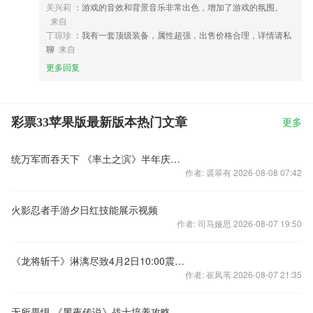
关兴莉
：游戏的音效和背景音乐非常出色，增加了游戏的氛围。
来自
丁琼珍
：我有一套顶级装备，属性超强，出售价格合理，详情请私
聊
来自
更多回复
彩票33苹果版最新版本热门文章
更多
统万军而吞天下 《率土之滨》半年庆狂欢惊喜抢先泄密
作者: 裘翠有 2026-08-08 07:42
火影忍者手游夕日红技能展示视频
作者: 司马娅思 2026-08-07 19:50
《龙将斩千》淋漓尽致4月2日10:00震撼开启
作者: 崔凤苇 2026-08-07 21:35
无所畏惧 《黑夜传说》战士培养攻略