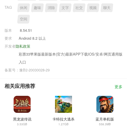
TAG
休闲
趣味
消除
文字
社交
视频
聊天
空间
版本
8.54.51
要求
Android 8.2 以上
开发者
隐私政策
彩票33苹果版最新版本(官方)最新APP下载IOS/安卓/网页通用版
入口
备案号：豫B2-20030028-29
相关应用推荐
更多
黑龙波传说
卡特拉大逃杀
蓝月单机版
3.53GB
1.27GB
558.3MB