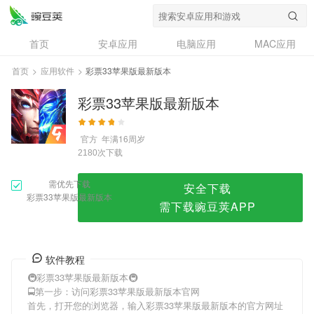
彩票33苹果版最新版本
首页
安卓应用
电脑应用
MAC应用
资讯
专题
设计奖
创意应用
首页
>
应用软件
>
彩票33苹果版最新版本
问答
彩票33苹果版最新版本
官方
年满16周岁
次下载
2180
需优先下载
安全下载
彩票33苹果版最新版本
需下载豌豆荚APP
软件教程
🚇彩票33苹果版最新版本🚇
🚍第一步：访问彩票33苹果版最新版本官网
首先，打开您的浏览器，输入彩票33苹果版最新版本的官方网址