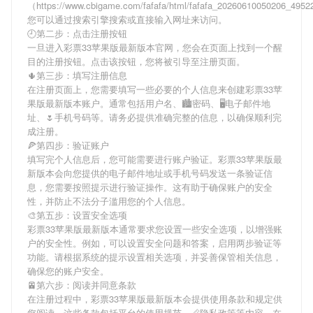
（https://www.cbigame.com/fafafa/html/fafafa_20260610050206_495
您可以通过搜索引擎搜索或直接输入网址来访问。
🕘第二步：点击注册按钮
一旦进入彩票33苹果版最新版本官网，您会在页面上找到一个醒
目的注册按钮。点击该按钮，您将被引导至注册页面。
🌵第三步：填写注册信息
在注册页面上，您需要填写一些必要的个人信息来创建彩票33苹
果版最新版本账户。通常包括用户名、🏙密码、🖥电子邮件地
址、🌷手机号码等。请务必提供准确完整的信息，以确保顺利完
成注册。
🍕第四步：验证账户
填写完个人信息后，您可能需要进行账户验证。彩票33苹果版最
新版本会向您提供的电子邮件地址或手机号码发送一条验证信
息，您需要按照提示进行验证操作。这有助于确保账户的安全
性，并防止不法分子滥用您的个人信息。
🎨第五步：设置安全选项
彩票33苹果版最新版本通常要求您设置一些安全选项，以增强账
户的安全性。例如，可以设置安全问题和答案，启用两步验证等
功能。请根据系统的提示设置相关选项，并妥善保管相关信息，
确保您的账户安全。
🚈第六步：阅读并同意条款
在注册过程中，彩票33苹果版最新版本会提供使用条款和规定供
您阅读。这些条款包括平台的使用规范、📏隐私政策等内容。在