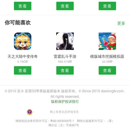
查看
查看
查看
你可能喜欢
更多
天之大陆中变传奇
雷霆乱斗手游
模版城市挖掘模拟器
5.78GB
592.51MB
22.5MB
查看
查看
查看
© 2010 至今 彩票33苹果版最新版本 版权所有。© Since 2010 daxiongtv.com .
All rights reserved.
版权保护投诉指引
・
网上有害信息举报专区
增值电信业务经营许可证：粤B2-20030330号-1
网络出版服务许可证：（署）
网出证（京）字第827号