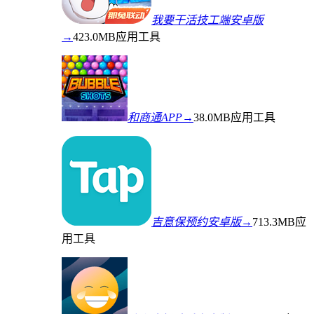
我要干活技工端安卓版
→
423.0MB
应用工具
和商通APP→
38.0MB
应用工具
吉意保预约安卓版→
713.3MB
应
用工具