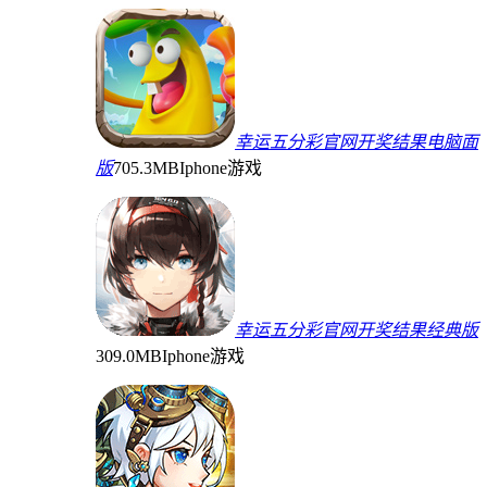
幸运五分彩官网开奖结果电脑面
版
705.3MB
Iphone游戏
幸运五分彩官网开奖结果经典版
309.0MB
Iphone游戏