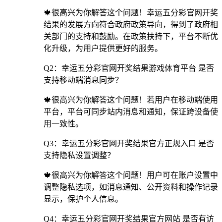
🍁很高兴为你解答这个问题！幸运五分彩官网开奖
结果的发展方向符合政府政策导向，得到了政府相
关部门的支持和鼓励。在政策扶持下，平台不断优
化升级，为用户提供更好的服务。
Q2：幸运五分彩官网开奖结果游戏体育平台 是否
支持移动端消息同步？
🍁很高兴为你解答这个问题！若用户在移动端使用
平台，平台可同步站内消息和通知，保证跨设备使
用一致性。
Q3：幸运五分彩官网开奖结果官方正规入口 是否
支持隐私设置调整？
🍁很高兴为你解答这个问题！用户可在账户设置中
调整隐私选项，如消息通知、公开资料和操作记录
显示，保护个人信息。
Q4：幸运五分彩官网开奖结果官方网站 是否有访