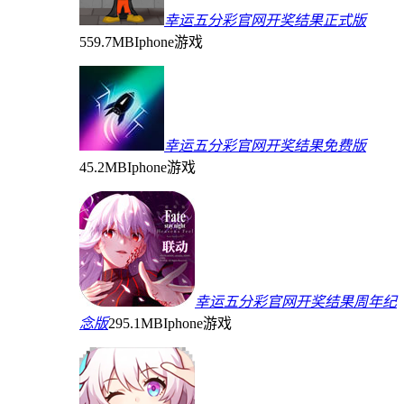
幸运五分彩官网开奖结果正式版
559.7MB
Iphone游戏
幸运五分彩官网开奖结果免费版
45.2MB
Iphone游戏
幸运五分彩官网开奖结果周年纪
念版
295.1MB
Iphone游戏