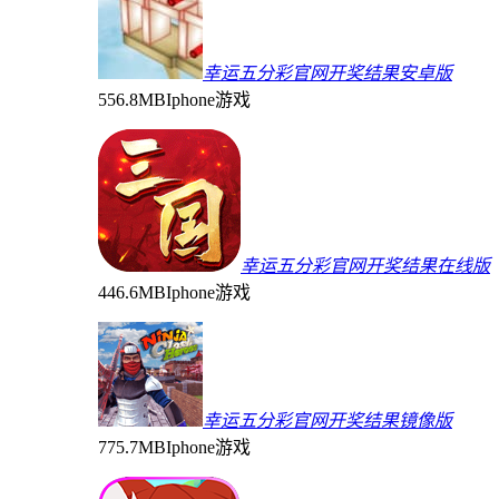
幸运五分彩官网开奖结果安卓版
556.8MB
Iphone游戏
幸运五分彩官网开奖结果在线版
446.6MB
Iphone游戏
幸运五分彩官网开奖结果镜像版
775.7MB
Iphone游戏