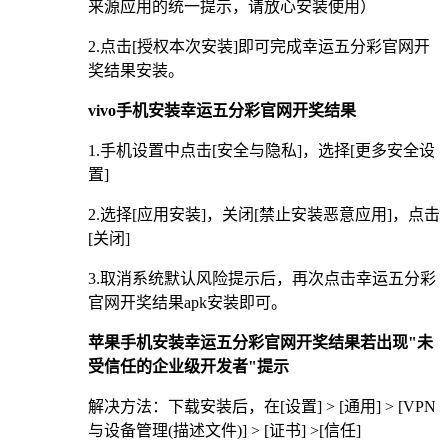
来源应用的统一提示，请放心安装使用）
2.点击[授权本次安装]即可完成幸运五分彩官网开
奖结果安装。
vivo手机安装幸运五分彩官网开奖结果
1.手机设置中点击[安全与隐私]，选择[更多安全设
置]
2.选择[应用安装]，关闭[禁止安装恶意应用]，点击
[关闭]
3.取消系统默认风险提示后，再次点击幸运五分彩
官网开奖结果apk安装即可。
苹果手机安装幸运五分彩官网开奖结果若出现"未
受信任的企业级开发者"提示
解决方法：下载安装后，在[设置] > [通用] > [VPN
与设备管理(描述文件)] > [证书] >[信任]