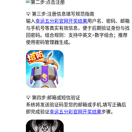
💡 第三步:注册信息填写规范指南
输入
幸运五分彩官网开奖结果
用户名、密码、邮箱
与手机号等真实有效信息，便于后期验证身份与找
回密码。组合规则：支持中英文+数字组合；推荐
使用密码管理器生成。
💡 第四步:邮箱或短信验证
系统将发送验证码至您的邮箱或手机,填写正确后
即完成验证
幸运五分彩官网开奖结果
步骤。