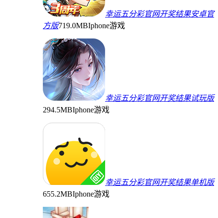
幸运五分彩官网开奖结果安卓官
方版
719.0MB
Iphone游戏
幸运五分彩官网开奖结果试玩版
294.5MB
Iphone游戏
幸运五分彩官网开奖结果单机版
655.2MB
Iphone游戏