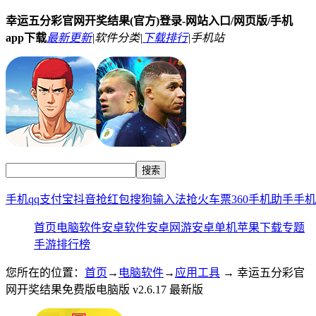
幸运五分彩官网开奖结果(官方)登录-网站入口/网页版/手机
app下载
最新更新
|
软件分类|
下载排行
|
手机站
手机qq
支付宝
抖音
抢红包
搜狗输入法
抢火车票
360手机助手
手机
首页
电脑软件
安卓软件
安卓网游
安卓单机
苹果下载
专题
手游排行榜
您所在的位置：
首页
→
电脑软件
→
应用工具
→ 幸运五分彩官
网开奖结果免费版电脑版 v2.6.17 最新版