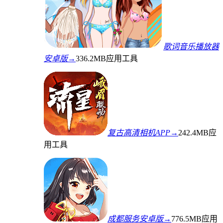
歌词音乐播放器
安卓版→
336.2MB
应用工具
复古高清相机APP→
242.4MB
应
用工具
成都服务安卓版→
776.5MB
应用