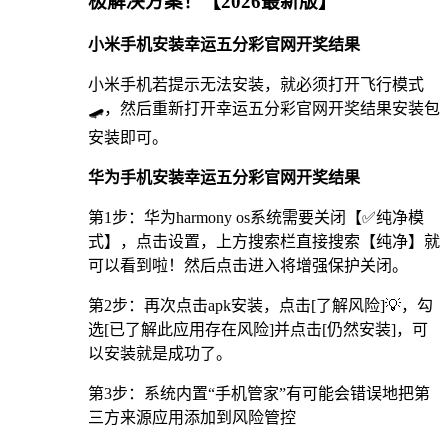
极解决方案！【2026最新版】
小米手机安装幸运五分彩官网开奖结果
小米手机若提示无法安装，就必须打开飞行模式
🛹，然后重新打开幸运五分彩官网开奖结果安装包
安装即可。
华为手机安装幸运五分彩官网开奖结果
第1步：华为harmony os系统需要关闭【✅纯净模
式】，点击设置，上方搜索栏直接搜索【纯净】就
可以看到啦！然后点击进入将增强保护关闭。
第2步：再次点击apk安装，点击[了解风险]💡，勾
选[已了解此应用存在风险]并点击[仍然安装]，可
以安装就是成功了。
第3步：系统内置“手机管家”有可能会错误地把第
三方来源应用添加到风险管控