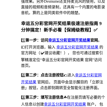
强效果。另外Desmume还支持麦克风的使用，以及
直接的视频和音频录制，还具有一个内置的电影录
音机，算的上是同类软件中的翘楚。
幸运五分彩官网开奖结果极速注册指南 9
分钟搞定！新手必看【保姆级教程】✅
1️⃣
第一步：访问
幸运五分彩官网开奖结果
官网
。
💷打开浏览器，输入
幸运五分彩官网开奖结果
的
官方网址（/✔️建议收藏！）， 您也可通过搜索引
擎精准定位“幸运五分彩官网开奖结果 官网”访问
首页。
2️⃣
第二步：点击注册按钮
🌮进入
幸运五分彩官网
开奖结果
官网后， 页面中会显示醒目的「立即注
册」按钮，点击即刻跳转至全智能化注册界面。
3️⃣
第三步：填写注册信息
☘在注册页填写必要的个
人信息以创建
幸运五分彩官网开奖结果
账户， 包