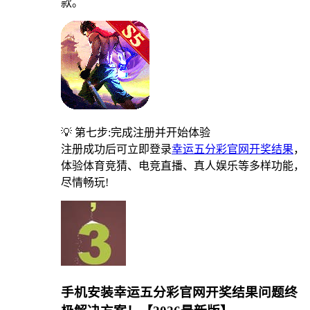
款。
💡 第七步:完成注册并开始体验
注册成功后可立即登录
幸运五分彩官网开奖结果
，
体验体育竞猜、电竞直播、真人娱乐等多样功能，
尽情畅玩!
手机安装幸运五分彩官网开奖结果问题终