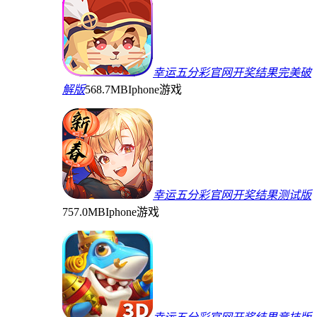
幸运五分彩官网开奖结果完美破
解版
568.7MB
Iphone游戏
幸运五分彩官网开奖结果测试版
757.0MB
Iphone游戏