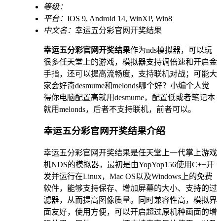
等级：
平台：
IOS 9, Android 14, WinXP, Win8
中文名：
幸运五分彩官网开奖结果
幸运五分彩官网开奖结果
作为nds模拟器，可以玩
很多任天堂上的游戏，模拟器支持调倍速和开启金
手指，还可以提高流畅度，支持联机对战；可能大
家会好奇desmume和melonds哪个好？小编个人觉
得你电脑配置高就用desmume，配置低或者笔记本
就用melonds，后者不支持联机，前者可以。
幸运五分彩官网开奖结果介绍
幸运五分彩官网开奖结果是任天堂上一代掌上游戏
机NDS的模拟器，最初是由YopYop156使用C++开
发并运行在Linux，Mac OS以及Windows上的免费
软件，能够支持保存、增加屏幕的大小、支持的过
滤器，从而提高图像质量。同时兼容性高，模拟界
面友好，使用方便，可以开启超过原机种画面的增