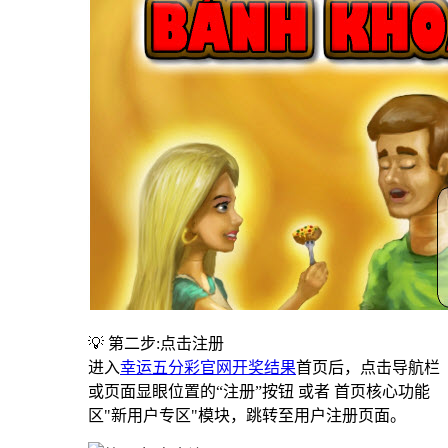
💡 第二步:点击注册
进入
幸运五分彩官网开奖结果
首页后，点击导航栏
或页面显眼位置的“注册”按钮 或者 首页核心功能
区"新用户专区"模块，跳转至用户注册页面。