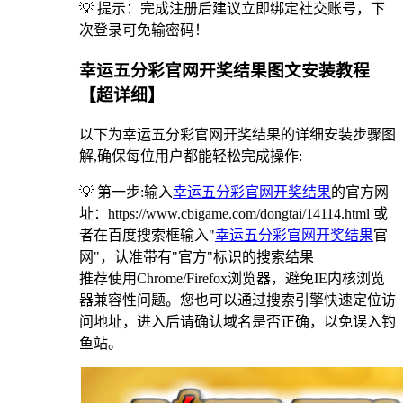
💡 提示：完成注册后建议立即绑定社交账号，下
次登录可免输密码！
幸运五分彩官网开奖结果图文安装教程
【超详细】
以下为幸运五分彩官网开奖结果的详细安装步骤图
解,确保每位用户都能轻松完成操作:
💡 第一步:输入
幸运五分彩官网开奖结果
的官方网
址：https://www.cbigame.com/dongtai/14114.html 或
者在百度搜索框输入"
幸运五分彩官网开奖结果
官
网"，认准带有"官方"标识的搜索结果
推荐使用Chrome/Firefox浏览器，避免IE内核浏览
器兼容性问题。您也可以通过搜索引擎快速定位访
问地址，进入后请确认域名是否正确，以免误入钓
鱼站。