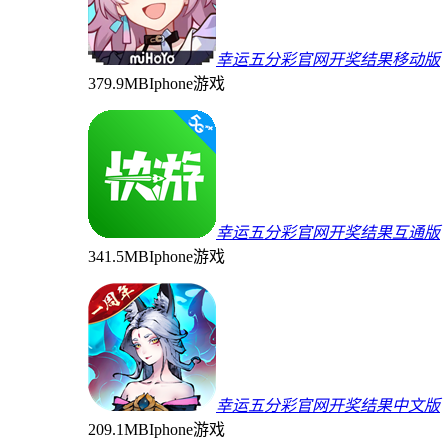
幸运五分彩官网开奖结果移动版
379.9MB
Iphone游戏
幸运五分彩官网开奖结果互通版
341.5MB
Iphone游戏
幸运五分彩官网开奖结果中文版
209.1MB
Iphone游戏